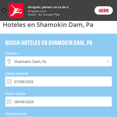
Hoteles
Atrápalo, planes cerca de ti
×
ABRIR
Login
Atrapalo.com
Gratis - En Google Play
Hoteles en Shamokin Dam, Pa
BUSCA HOTELES EN SHAMOKIN DAM, PA
Dónde ir
Fecha entrada
Fecha salida
Habitaciones