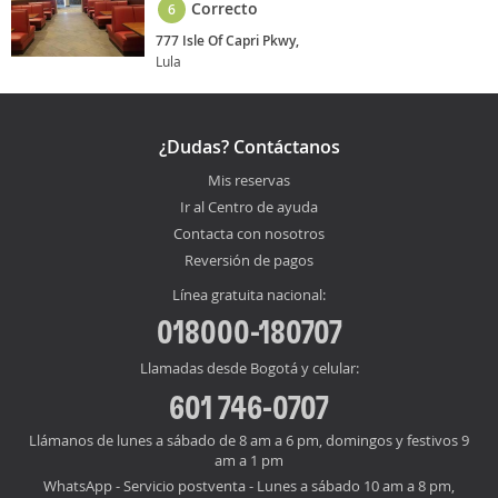
Correcto
6
777 Isle Of Capri Pkwy,
Lula
¿Dudas? Contáctanos
Mis reservas
Ir al Centro de ayuda
Contacta con nosotros
Reversión de pagos
Línea gratuita nacional:
018000-180707
Llamadas desde Bogotá y celular:
601 746-0707
Llámanos de lunes a sábado de 8 am a 6 pm, domingos y festivos 9
am a 1 pm
WhatsApp - Servicio postventa - Lunes a sábado 10 am a 8 pm,