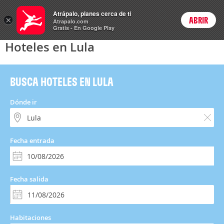
Hoteles
Atrápalo, planes cerca de ti
×
ABRIR
Login
Atrapalo.com
Gratis - En Google Play
Hoteles en Lula
BUSCA HOTELES EN LULA
Dónde ir
Fecha entrada
Fecha salida
Habitaciones