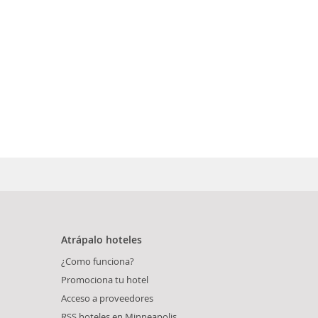
Atrápalo hoteles
¿Como funciona?
Promociona tu hotel
Acceso a proveedores
RSS hoteles en Minneapolis