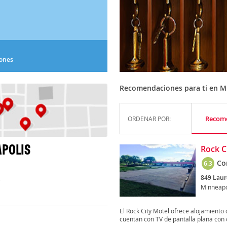
iones
Recomendaciones para ti en M
Recom
ORDENAR POR:
APOLIS
Rock C
Co
6.3
849 Laure
)
Minneapo
El Rock City Motel ofrece alojamiento
cuentan con TV de pantalla plana con c