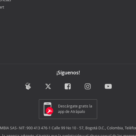
art
¡Síguenos!
Descárgate gratis la
app de Atrápalo
IA SAS- NIT: 900 413 476-1 Calle 99 No 10 - 57, Bogotá D.C., Colombia, Teléfo
01, la agencia advierte al turista que la explotación y el abuso sexual de los men