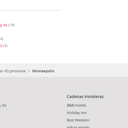
ty, Ks
(19)
4)
Ks
(3)
s- KS provincia
Minneapolis
Cadenas Hoteleras
, Ks
B&B Hotels
d
Holiday Inn
Best Western
Hilton Hotels