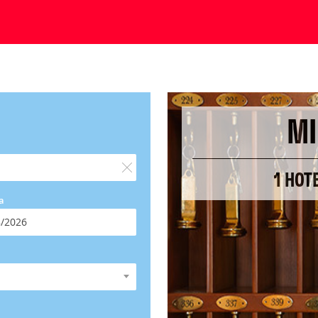
MI
1 HOT
a