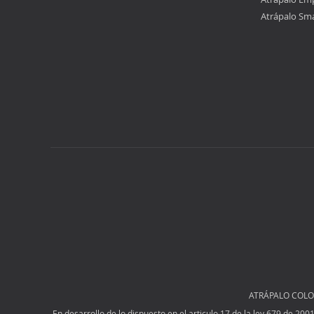
Atrápalo Sm
ATRÁPALO COLOMB
En desarrollo de lo dispuesto en el articulo 17 de la ley 679 de 20