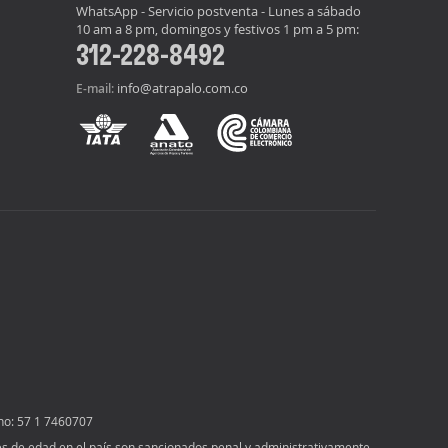
WhatsApp - Servicio postventa - Lunes a sábado
10 am a 8 pm, domingos y festivos 1 pm a 5 pm:
312-228-8492
info@atrapalo.com.co
E-mail:
no: 57 1 7460707
ores de edad en el país son sancionados penal y administrativamente,