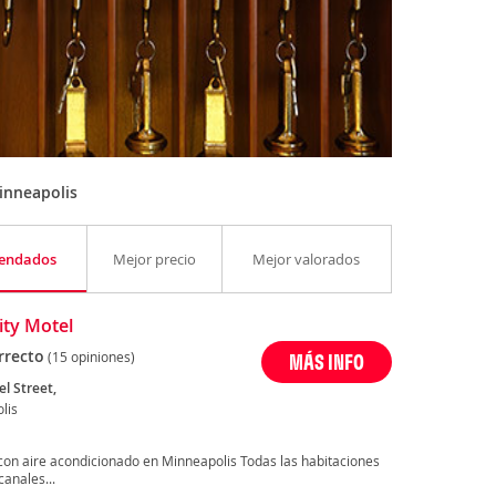
inneapolis
endados
Mejor precio
Mejor valorados
ity Motel
rrecto
(15 opiniones)
MÁS INFO
l Street,
lis
 con aire acondicionado en Minneapolis Todas las habitaciones
anales...