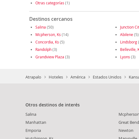
Otras categorías
(1)
Destinos cercanos
Salina
(50)
Junction Ci
Mcpherson, Ks
(14)
Abilene
(5)
Concordia, Ks
(5)
Lindsborg
(
Randolph
(3)
Belleville, 
Grandview Plaza
(3)
Lyons
(3)
Atrapalo
Hoteles
América
Estados Unidos
Kansa
Otros destinos de interés
Salina
Mcpherson
Manhattan
Great Ben
Emporia
Newton
Hutchinson, Ks
Marysville