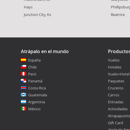
Hays
Phillipsbur
Junction City, Ks
Beatrice
Atrápalo en el mundo
Producto
España
Vuelos
Chile
Hoteles
Perú
Vuelo+Hotel
Panamá
Paquetes
Costa Rica
Cruceros
Guatemala
Carros
Argentina
Entradas
México
Actividades
Atrapapunt
Gift Card
Atrápalo Em