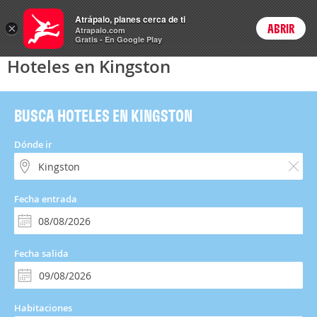
Hoteles
Atrápalo, planes cerca de ti
×
ABRIR
Login
Atrapalo.com
Gratis - En Google Play
Hoteles en Kingston
BUSCA HOTELES EN KINGSTON
Dónde ir
Fecha entrada
Fecha salida
Habitaciones