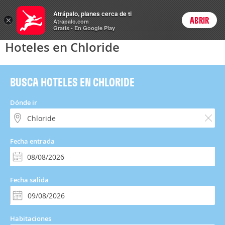
Hoteles
Atrápalo, planes cerca de ti
×
ABRIR
Login
Atrapalo.com
Gratis - En Google Play
Hoteles en Chloride
BUSCA HOTELES EN CHLORIDE
Dónde ir
Fecha entrada
Fecha salida
Habitaciones