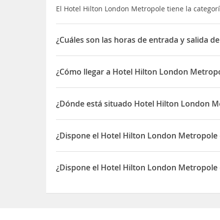
El Hotel Hilton London Metropole tiene la categorí
¿Cuáles son las horas de entrada y salida d
La entrada a Hotel Hilton London Metropole es a pa
¿Cómo llegar a Hotel Hilton London Metrop
Está a escasos metros de la estación de metro y 
¿Dónde está situado Hotel Hilton London M
Tendrás la calle comercial
Oxford Street
a 600 me
Tussauds está a 15 minutos.
El Hotel Hilton London Metropole está situado e
¿Dispone el Hotel Hilton London Metropole 
Sí, el Hotel Hilton London Metropole dispone de P
¿Dispone el Hotel Hilton London Metropole 
Sí, el Hotel Hilton London Metropole dispone de R