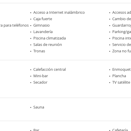
Acceso a Internet inalámbrico
Accesos a
Caja fuerte
Cambio d
ra para teléfonos
Gimnasio
Guardarro
Lavandería
Parking/ga
Piscina climatizada
Piscina int
Salas de reunión
Servicio d
Tronas
Zona no f
Calefacción central
Enmoquet
Mini-bar
Plancha
Secador
TV satélite
Sauna
Bar
Cafetería