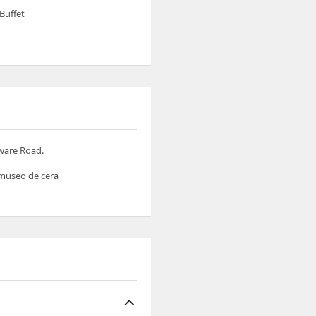
Buffet
gware Road.
 museo de cera