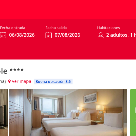
Fecha entrada
Fecha salida
Habitaciones
ole
aña)
Ver mapa
Buena ubicación 8.6