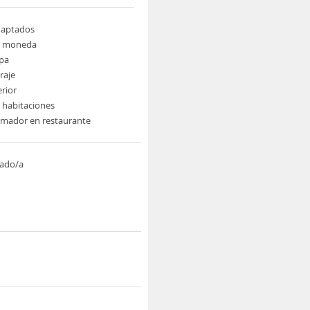
daptados
e moneda
pa
raje
erior
e habitaciones
umador en restaurante
ado/a