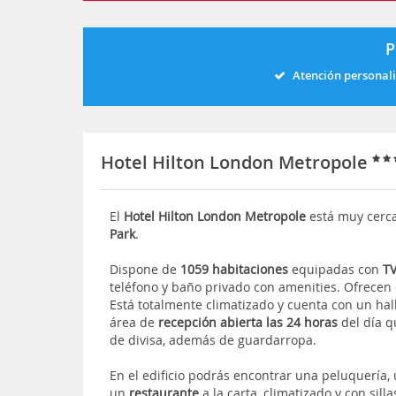
P
Atención personal
Hotel Hilton London Metropole
El
Hotel Hilton London Metropole
está muy cerc
Park
.
Dispone de
1059 habitaciones
equipadas con
TV
teléfono y baño privado con amenities. Ofrecen
Está totalmente climatizado y cuenta con un hal
área de
recepción abierta las 24 horas
del día q
de divisa, además de guardarropa.
En el edificio podrás encontrar una peluquería, 
un
restaurante
a la carta, climatizado y con sil