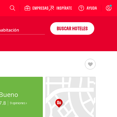
Login
BUSCAR HOTELES
Bueno
7.8
9 opiniones