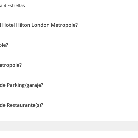
a 4 Estrellas
el Hotel Hilton London Metropole?
rtir de las 15:00 horas y la salida hasta las 12:00 horas
ole?
tren de
Paddington
, a solo 2 minutos del metro de Edgware Road.
etropole?
tros y el famoso parque de Hyde Park a 800 metros. El museo de
n 225 Edgware Road
de Parking/garaje?
arking/garaje
de Restaurante(s)?
estaurante(s)