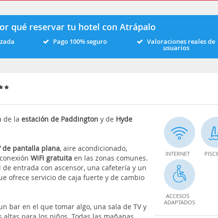
or qué reservar tu hotel con Atrápalo
izada
Pago 100% seguro
Valoraciones reales de
usuarios
a de la
estación de Paddington
y de
Hyde
 de pantalla plana
, aire acondicionado,
INTERNET
PISC
 conexión
WiFi gratuita
en las zonas comunes.
l de entrada con ascensor, una cafetería y un
ue ofrece servicio de caja fuerte y de cambio
ACCESOS
ADAPTADOS
un bar en el que tomar algo, una sala de TV y
las altas para los niños. Todas las mañanas