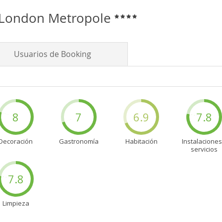
n London Metropole
Usuarios de Booking
8
7
6.9
7.8
Decoración
Gastronomía
Habitación
Instalaciones
servicios
7.8
Limpieza