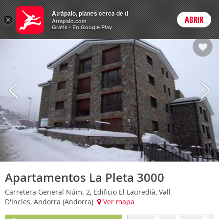
Hoteles
Atrápalo, planes cerca de ti
×
ABRIR
Login
Atrapalo.com
Gratis - En Google Play
Apartamentos La Pleta 3000
Carretera General Núm. 2, Edificio El Lauredià, Vall
D'Incles, Andorra (Andorra)
Ver mapa