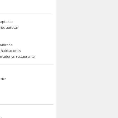
daptados
nto autocar
imatizada
e habitaciones
umador en restaurante
size