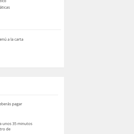
tico
áticas
nú a la carta
deberás pagar
, a unos 35 minutos
tro de