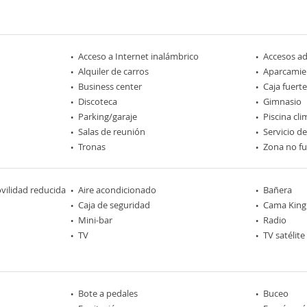
Acceso a Internet inalámbrico
Accesos a
Alquiler de carros
Aparcamie
Business center
Caja fuerte
Discoteca
Gimnasio
Parking/garaje
Piscina cl
Salas de reunión
Servicio d
Tronas
Zona no f
ilidad reducida
Aire acondicionado
Bañera
Caja de seguridad
Cama King 
Mini-bar
Radio
TV
TV satélite
Bote a pedales
Buceo