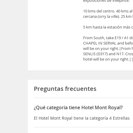
exposiciones de Villepinte.
10 kms del centro. 40 kms al
cercana (orry la ville). 25 km
5 km hasta la estación más ce
From South, take E19 / A1 di
CHAPEL IN SERVAL and before
will be on your right.|From No
SENLIS (D317) and N17. Cro
hotel will be on your right.|
Preguntas frecuentes
¿Qué categoría tiene Hotel Mont Royal?
El Hotel Mont Royal tiene la categoría 4 Estrellas