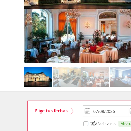
Elige tus fechas
ahor
Añadir vuelo