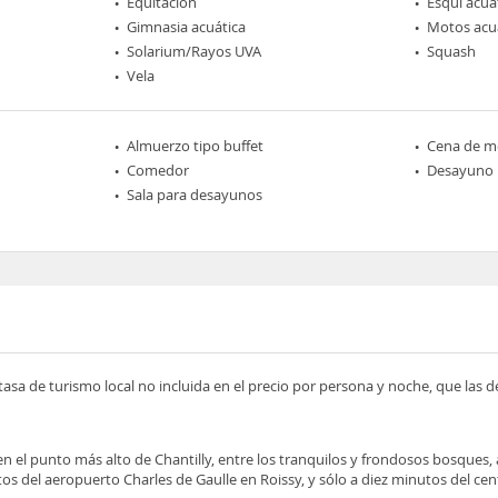
Equitación
Esquí acuá
Gimnasia acuática
Motos acu
Solarium/Rayos UVA
Squash
Vela
Almuerzo tipo buffet
Cena de me
Comedor
Desayuno
Sala para desayunos
tasa de turismo local no incluida en el precio por persona y noche, que las 
a en el punto más alto de Chantilly, entre los tranquilos y frondosos bosques
tos del aeropuerto Charles de Gaulle en Roissy, y sólo a diez minutos del cen