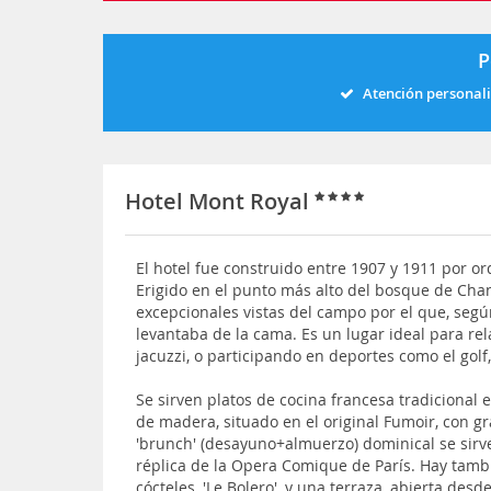
P
Atención personal
Hotel Mont Royal
El hotel fue construido entre 1907 y 1911 por 
Erigido en el punto más alto del bosque de Chant
excepcionales vistas del campo por el que, seg
levantaba de la cama. Es un lugar ideal para rel
jacuzzi, o participando en deportes como el golf,
Se sirven platos de cocina francesa tradicional 
de madera, situado en el original Fumoir, con g
'brunch' (desayuno+almuerzo) dominical se sirve
réplica de la Opera Comique de París. Hay tambi
cócteles, 'Le Bolero', y una terraza, abierta des