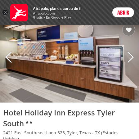
Hoteles
Atrápalo, planes cerca de ti
×
ABRIR
Login
Atrapalo.com
Gratis - En Google Play
Hotel Holiday Inn Express Tyler
South
2421 East Southeast Loop 323, Tyler, Texas - TX (Estados
Unidos)