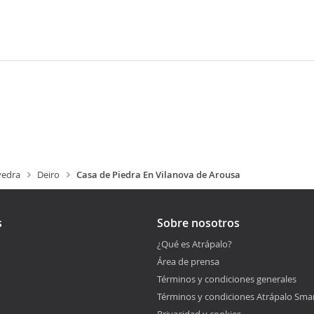
vedra
Deiro
Casa de Piedra En Vilanova de Arousa
s
Sobre nosotros
¿Qué es Atrápalo?
Área de prensa
Términos y condiciones generales
Términos y condiciones Atrápalo Sma