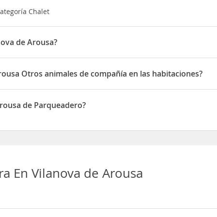
categoría Chalet
nova de Arousa?
uado en Cores, Vilanova de Arousa
Arousa Otros animales de compañía en las habitaciones?
ite Otros animales de compañía en las habitaciones
 Arousa de Parqueadero?
one de Parqueadero
ra En Vilanova de Arousa