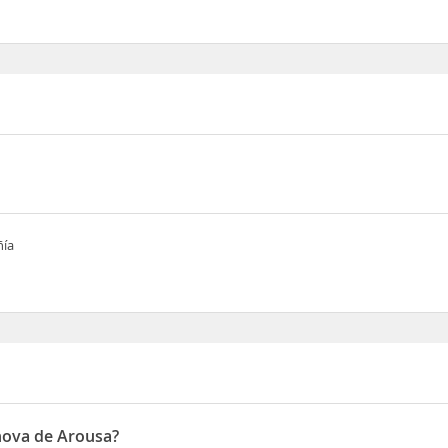
ñía
anova de Arousa?