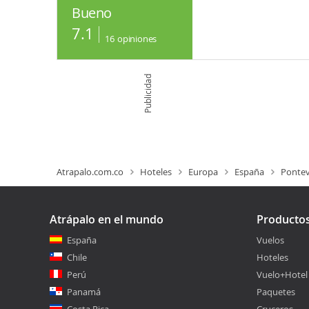
Bueno
7.1
16
opiniones
Publicidad
Atrapalo.com.co
Hoteles
Europa
España
Ponte
Atrápalo en el mundo
Producto
España
Vuelos
Chile
Hoteles
Perú
Vuelo+Hotel
Panamá
Paquetes