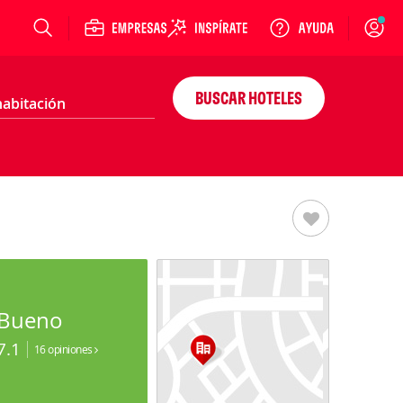
Login
BUSCAR HOTELES
Bueno
7.1
16 opiniones