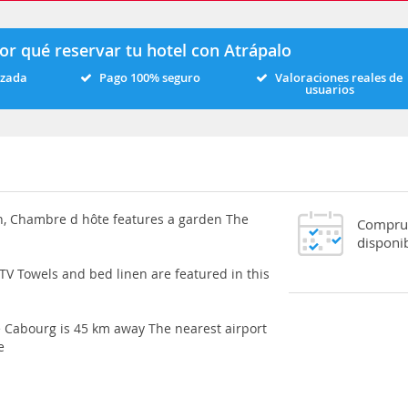
or qué reservar tu hotel con Atrápalo
izada
Pago 100% seguro
Valoraciones reales de
usuarios
n, Chambre d hôte features a garden The
Comprue
disponib
TV Towels and bed linen are featured in this
e Cabourg is 45 km away The nearest airport
e