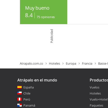
Muy bueno
8.4
75
opiniones
Publicidad
Atrapalo.com.co
Hoteles
Europa
Francia
Basse
Atrápalo en el mundo
Producto
España
Vuelos
Chile
Hoteles
Perú
Vuelo+Hotel
Panamá
Paquetes