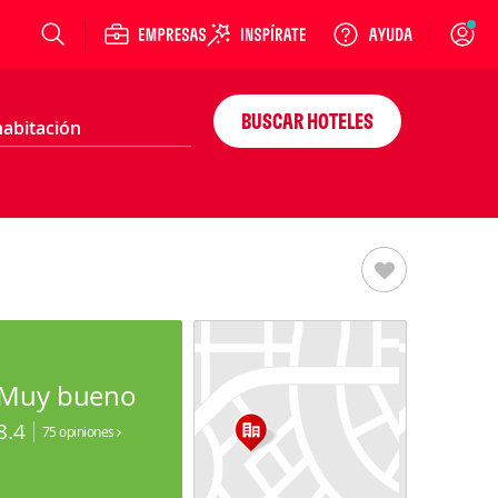
Login
BUSCAR HOTELES
Muy bueno
8.4
75 opiniones