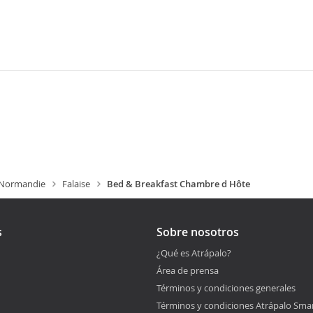
-Normandie
Falaise
Bed & Breakfast Chambre d Hôte
s
Sobre nosotros
¿Qué es Atrápalo?
Área de prensa
Términos y condiciones generales
Términos y condiciones Atrápalo Sma