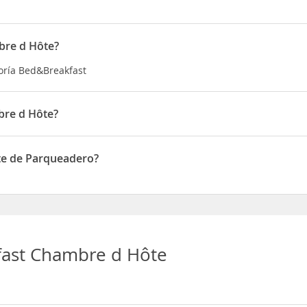
bre d Hôte?
goría Bed&Breakfast
bre d Hôte?
en 3 Rue Amiral Courbet
te de Parqueadero?
e Parqueadero
fast Chambre d Hôte