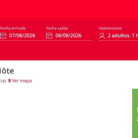
Fecha entrada
Fecha salida
Habitaciones
Hôte
cia)
Ver mapa