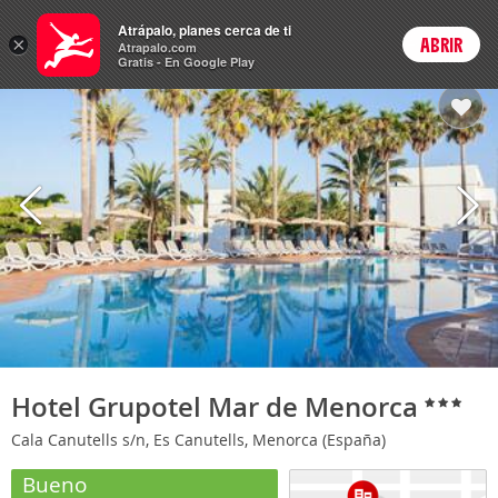
Hoteles
Atrápalo, planes cerca de ti
×
ABRIR
Login
Atrapalo.com
Gratis - En Google Play
Hotel Grupotel Mar de Menorca
Cala Canutells s/n, Es Canutells, Menorca (España)
Bueno