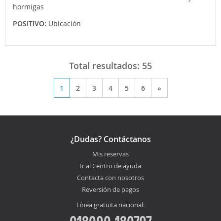
hormigas
POSITIVO:
Ubicación
Total resultados:
55
1
2
3
4
5
6
»
¿Dudas? Contáctanos
Mis reservas
Ir al Centro de ayuda
Contacta con nosotros
Reversión de pagos
Línea gratuita nacional:
018000-180707