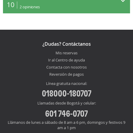
10
2
opiniones
¿Dudas? Contáctanos
Mis reservas
Ir al Centro de ayuda
Contacta con nosotros
Reversión de pagos
Línea gratuita nacional:
018000-180707
Llamadas desde Bogotá y celular:
601 746-0707
Llámanos de lunes a sábado de 8 am a 6 pm, domingos y festivos 9
am a 1 pm