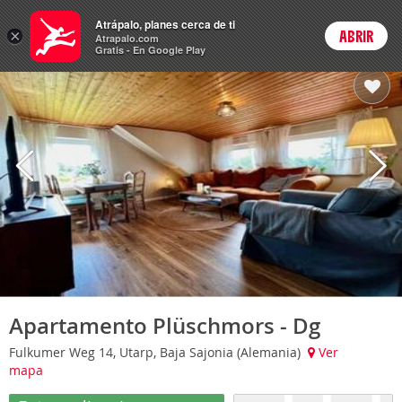
Hoteles
Atrápalo, planes cerca de ti
×
ABRIR
Login
Atrapalo.com
Gratis - En Google Play
Apartamento Plüschmors - Dg
Fulkumer Weg 14, Utarp, Baja Sajonia (Alemania)
Ver
mapa