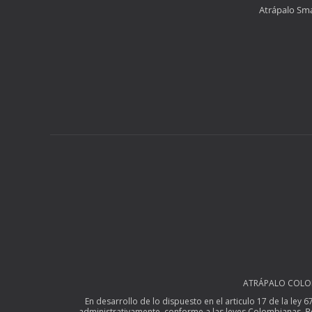
Atrápalo Sm
ATRÁPALO COLOMBI
En desarrollo de lo dispuesto en el articulo 17 de la ley 
R
administrativamente, conforme a las leyes Colombianas.