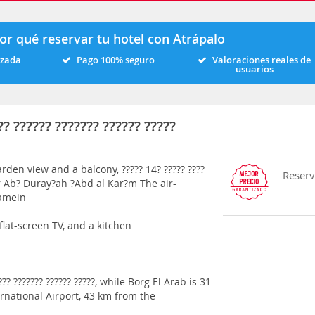
or qué reservar tu hotel con Atrápalo
izada
Pago 100% seguro
Valoraciones reales de
usuarios
 ?????? ??????? ?????? ?????
den view and a balcony, ????? 14? ????? ????
Reserv
w?r Ab? Duray?ah ?Abd al Kar?m The air-
lamein
lat-screen TV, and a kitchen
??? ??????? ?????? ?????, while Borg El Arab is 31
rnational Airport, 43 km from the