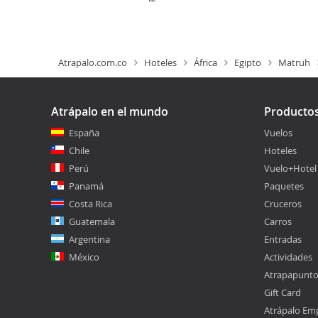
Atrapalo.com.co
Hoteles
África
Egipto
Matruh
Atrápalo en el mundo
Producto
España
Vuelos
Chile
Hoteles
Perú
Vuelo+Hotel
Panamá
Paquetes
Costa Rica
Cruceros
Guatemala
Carros
Argentina
Entradas
México
Actividades
Atrapapunt
Gift Card
Atrápalo Em