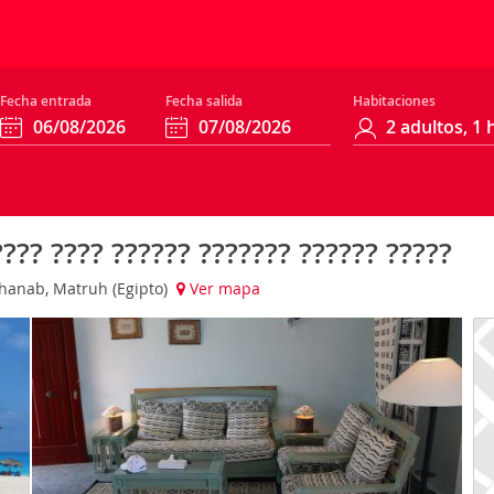
Fecha entrada
Fecha salida
Habitaciones
?? ???? ?????? ??????? ?????? ?????
Shanab, Matruh (Egipto)
Ver mapa