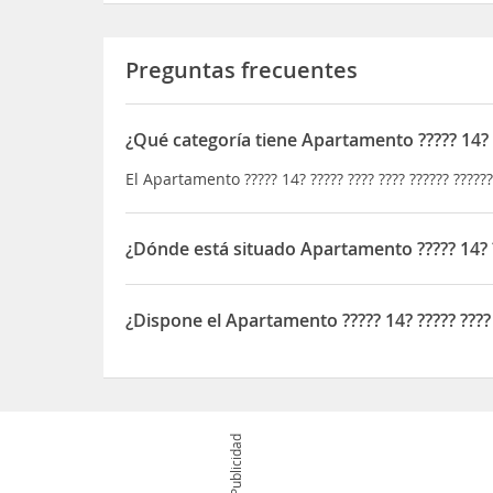
Preguntas frecuentes
¿Qué categoría tiene Apartamento ????? 14? ???
El Apartamento ????? 14? ????? ???? ???? ?????? ????
¿Dónde está situado Apartamento ????? 14? ????
El Apartamento ????? 14? ????? ???? ???? ?????? ??????
¿Dispone el Apartamento ????? 14? ????? ???? 
Sí, el Apartamento ????? 14? ????? ???? ???? ?????? 
Publicidad