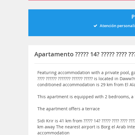
P
Atención personal
Apartamento ????? 14? ????? ???? ????
Featuring accommodation with a private pool, gar
???? ?????? ??????? ?????? ????? is located in Daw
conditioned accommodation is 29 km from El A
This apartment is equipped with 2 bedrooms, a f
The apartment offers a terrace
Sidi Krir is 41 km from ????? 14? ????? ???? ???? ???
km away The nearest airport is Borg el Arab Inte
accommodation