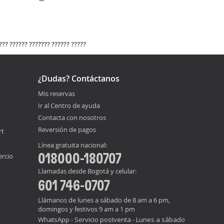
?? ?????? ??????? ?????? ?????
¿Dudas? Contáctanos
Mis reservas
Ir al Centro de ayuda
Contacta con nosotros
Reversión de pagos
rt
Línea gratuita nacional:
018000-180707
ercio
Llamadas desde Bogotá y celular:
601 746-0707
Llámanos de lunes a sábado de 8 am a 6 pm,
domingos y festivos 9 am a 1 pm
WhatsApp - Servicio postventa - Lunes a sábado