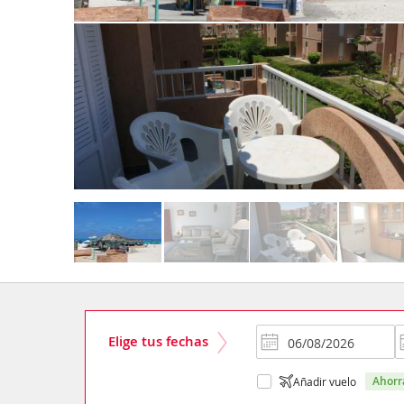
Elige tus fechas
ahor
Añadir vuelo