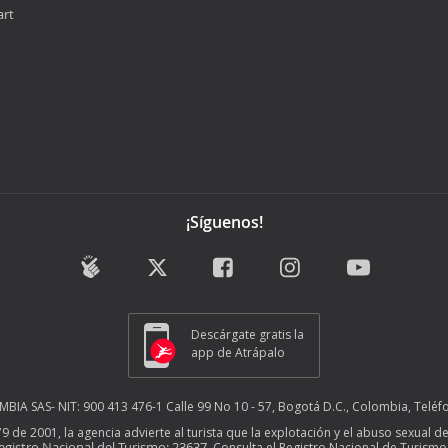
art
¡Síguenos!
Descárgate gratis la
app de Atrápalo
A SAS- NIT: 900 413 476-1 Calle 99 No 10 - 57, Bogotá D.C., Colombia, Teléf
679 de 2001, la agencia advierte al turista que la explotación y el abuso sexua
egistro Nacional del Turismo: 23637
. Consulta el Registro Nacional de Turis