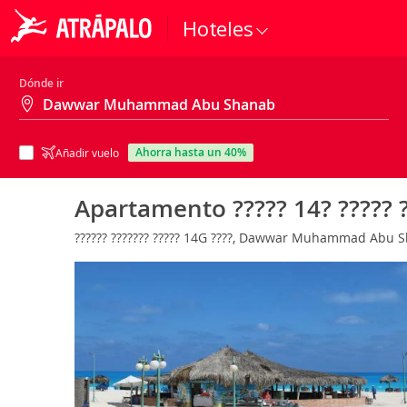
Hoteles
Dónde ir
ahorra hasta un 40%
Añadir vuelo
Apartamento ????? 14? ????? ??
?????? ??????? ????? 14G ????, Dawwar Muhammad Abu 