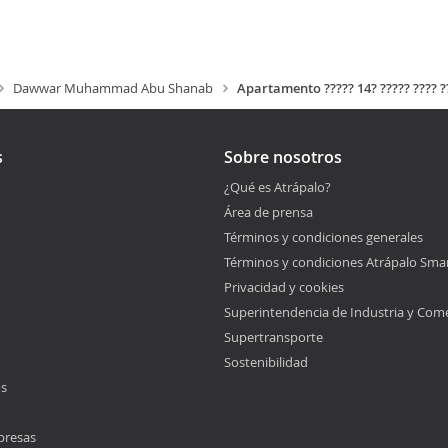
Dawwar Muhammad Abu Shanab
Apartamento ????? 14? ????? ???? ??
s
Sobre nosotros
¿Qué es Atrápalo?
Área de prensa
Términos y condiciones generales
Términos y condiciones Atrápalo Sma
Privacidad y cookies
Superintendencia de Industria y Com
Supertransporte
Sostenibilidad
os
presas