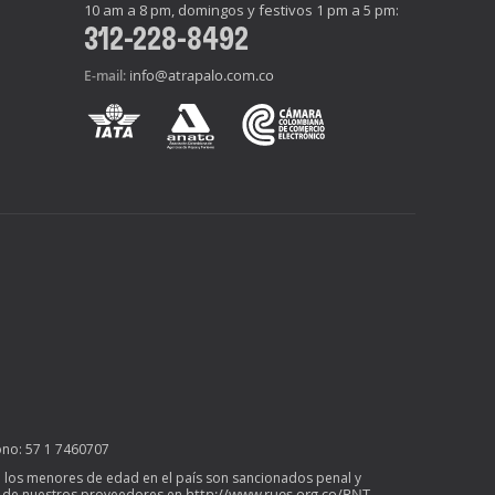
10 am a 8 pm, domingos y festivos 1 pm a 5 pm:
312-228-8492
info@atrapalo.com.co
E-mail:
ono: 57 1 7460707
l de los menores de edad en el país son sancionados penal y
http://www.rues.org.co/RNT
mo de nuestros proveedores en