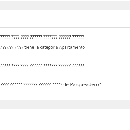
?? ???? ???? ?????? ??????? ?????? ??????
??? ?????? ????? tiene la categoría Apartamento
? ???? ???? ?????? ??????? ?????? ??????
? ?????? ????? está situado en ?????? ??????? ????? 14G ????
???? ?????? ??????? ?????? ????? de Parqueadero?
??????? ?????? ????? dispone de Parqueadero