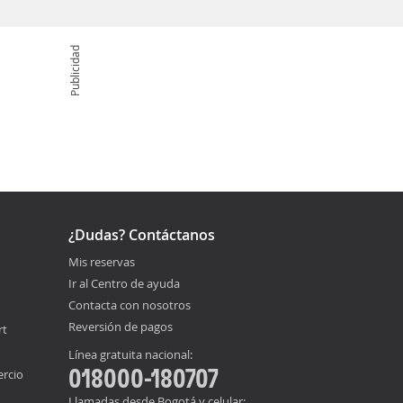
Publicidad
¿Dudas? Contáctanos
Mis reservas
Ir al Centro de ayuda
Contacta con nosotros
Reversión de pagos
rt
Línea gratuita nacional:
018000-180707
ercio
Llamadas desde Bogotá y celular: