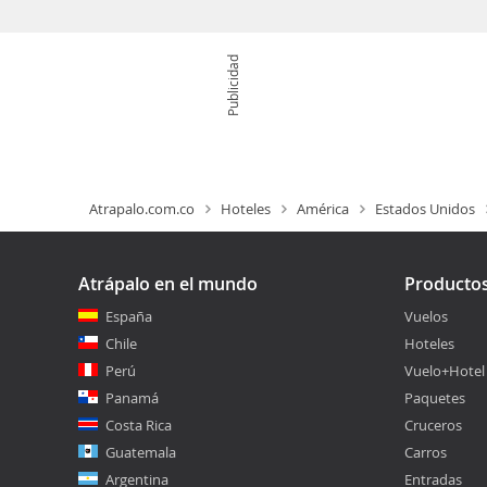
Publicidad
Atrapalo.com.co
Hoteles
América
Estados Unidos
Atrápalo en el mundo
Producto
España
Vuelos
Chile
Hoteles
Perú
Vuelo+Hotel
Panamá
Paquetes
Costa Rica
Cruceros
Guatemala
Carros
Argentina
Entradas