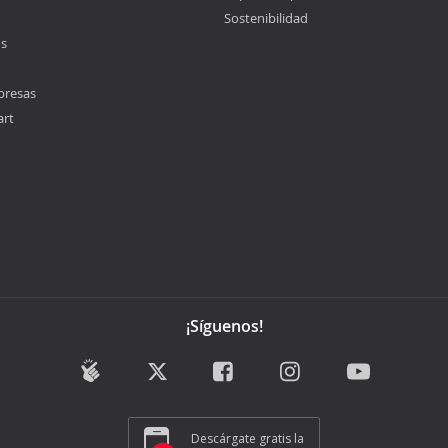
Sostenibilidad
os
presas
art
¡Síguenos!
Descárgate gratis la