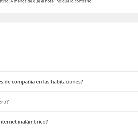
tino. A menos de que el hotel indique lo contrario.
s de compañía en las habitaciones?
e compañía en las habitaciones
ero?
nternet inalámbrico?
rnet inalámbrico