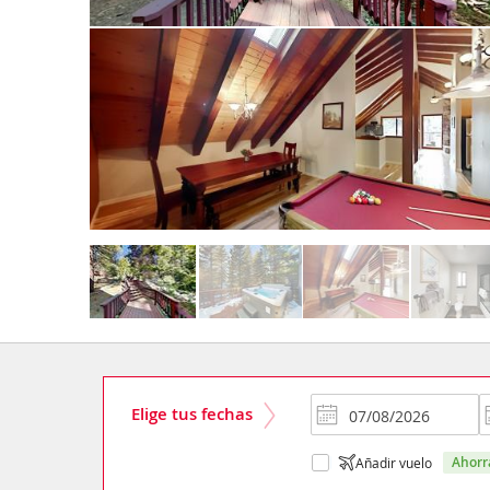
Elige tus fechas
ahor
Añadir vuelo