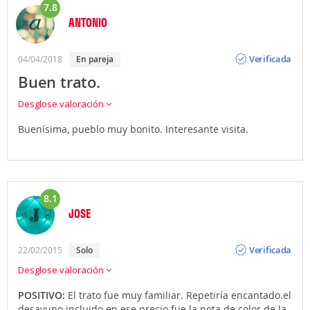
7.8
ANTONIO
Opinión
Verificada
04/04/2018
En pareja
Buen trato.
Desglose valoración
Buenísima, pueblo muy bonito. Interesante visita.
8.1
JOSE
Opinión
Verificada
22/02/2015
Solo
Desglose valoración
POSITIVO:
El trato fue muy familiar. Repetiría encantado.el
desayuno incluido en ese precio fue la nota de color de la