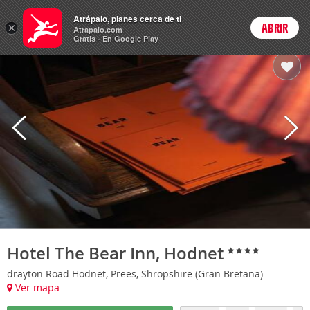
Hoteles
Atrápalo, planes cerca de ti
×
ABRIR
Login
Atrapalo.com
Gratis - En Google Play
Hotel The Bear Inn, Hodnet
drayton Road Hodnet, Prees, Shropshire (Gran Bretaña)
Ver mapa