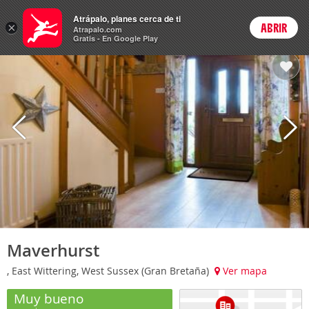
Hoteles
Atrápalo, planes cerca de ti
×
ABRIR
Login
Atrapalo.com
Gratis - En Google Play
Maverhurst
, East Wittering, West Sussex (Gran Bretaña)
Ver mapa
Muy bueno