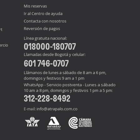
Mis reservas
Ir al Centro de ayuda
Contacta con nosotros
Reversión de pagos
rt
Línea gratuita nacional:
018000-180707
ercio
Llamadas desde Bogotá y celular:
601 746-0707
Llámanos de lunes a sábado de 8 am a 6 pm,
domingos y festivos 9 am a 1 pm
WhatsApp - Servicio postventa - Lunes a sábado
10 am a 8 pm, domingos y festivos 1 pm a 5 pm:
312-228-8492
info@atrapalo.com.co
E-mail: