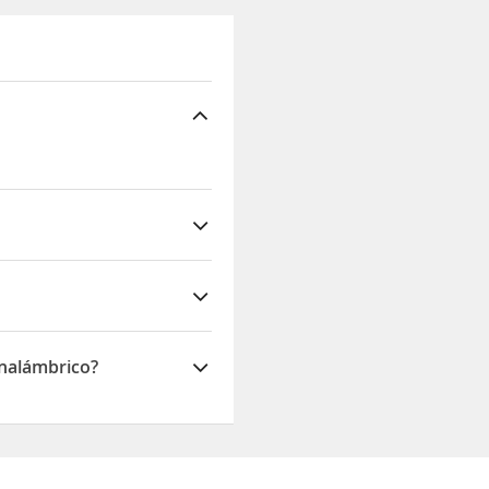
s
inalámbrico?