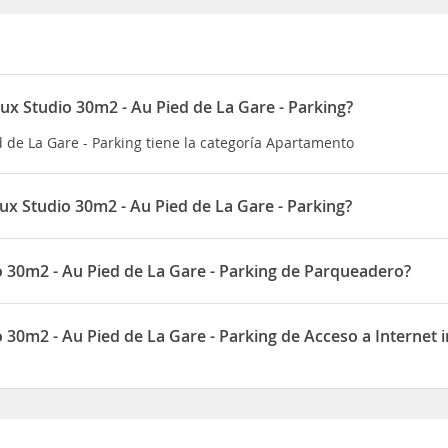
x Studio 30m2 - Au Pied de La Gare - Parking?
de La Gare - Parking tiene la categoría Apartamento
x Studio 30m2 - Au Pied de La Gare - Parking?
de La Gare - Parking está situado en 1er étage 5 Place des 3 Gare
 30m2 - Au Pied de La Gare - Parking de Parqueadero?
Pied de La Gare - Parking dispone de Parqueadero
30m2 - Au Pied de La Gare - Parking de Acceso a Internet 
ied de La Gare - Parking dispone de Acceso a Internet inalámbrico