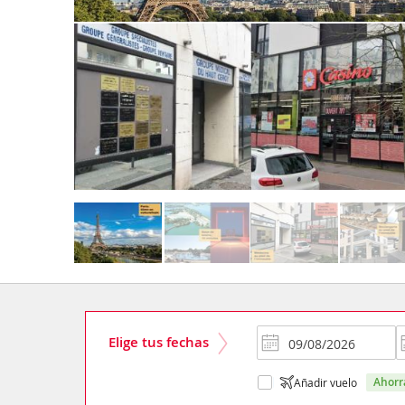
Elige tus fechas
ahor
Añadir vuelo