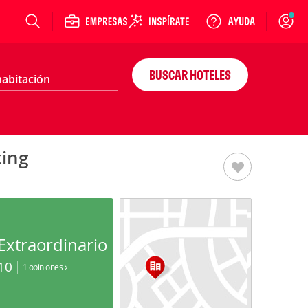
Login
BUSCAR HOTELES
king
Extraordinario
10
1 opiniones