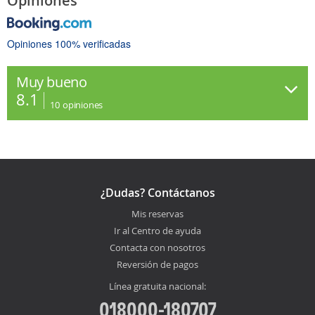
Opiniones
Opiniones 100% verificadas
Muy bueno
8.1
10
opiniones
¿Dudas? Contáctanos
Mis reservas
Ir al Centro de ayuda
Contacta con nosotros
Reversión de pagos
Línea gratuita nacional:
018000-180707