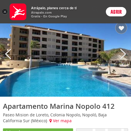
Hoteles
Atrápalo, planes cerca de ti
×
ABRIR
Login
Atrapalo.com
Gratis - En Google Play
Apartamento Marina Nopolo 412
Paseo Mision de Loreto, Colonia Nopolo, Nopoló, Baja
California Sur (México)
Ver mapa