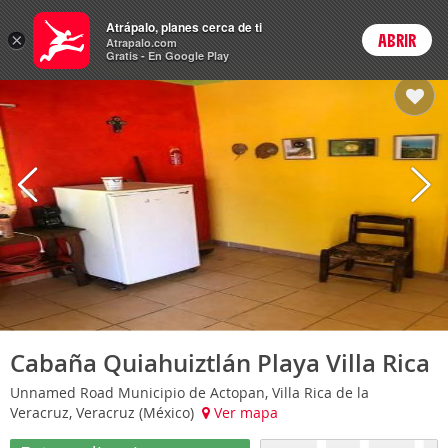
Hoteles
Atrápalo, planes cerca de ti
×
ABRIR
Login
Atrapalo.com
Gratis - En Google Play
Cabaña Quiahuiztlán Playa Villa Rica
Unnamed Road Municipio de Actopan, Villa Rica de la
Veracruz, Veracruz (México)
Ver mapa