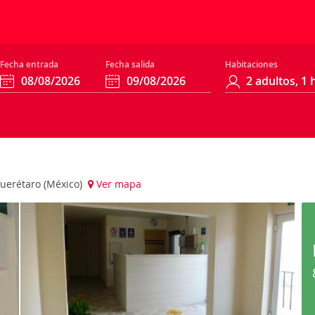
Fecha entrada
Fecha salida
Habitaciones
uerétaro (México)
Ver mapa