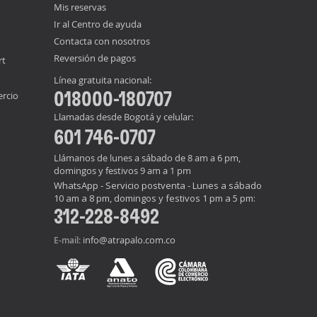
Mis reservas
Ir al Centro de ayuda
Contacta con nosotros
Reversión de pagos
rt
Línea gratuita nacional:
018000-180707
ercio
Llamadas desde Bogotá y celular:
601 746-0707
Llámanos de lunes a sábado de 8 am a 6 pm,
domingos y festivos 9 am a 1 pm
WhatsApp - Servicio postventa - Lunes a sábado
10 am a 8 pm, domingos y festivos 1 pm a 5 pm:
312-228-8492
info@atrapalo.com.co
E-mail: