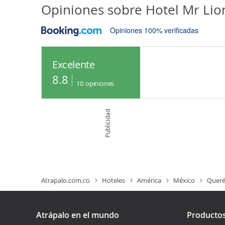
Opiniones sobre
Hotel Mr Lio
Opiniones 100% verificadas
Excelente
8.8
10
opiniones
Publicidad
Atrapalo.com.co
Hoteles
América
México
Queré
Atrápalo en el mundo
Producto