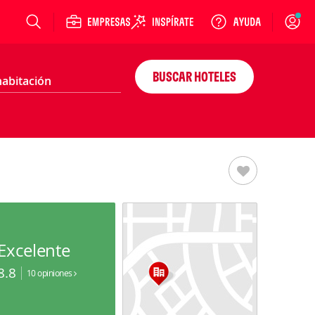
Login
BUSCAR HOTELES
Excelente
8.8
10 opiniones