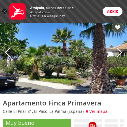
Hoteles
Atrápalo, planes cerca de ti
×
ABRIR
Login
Atrapalo.com
Gratis - En Google Play
Apartamento Finca Primavera
Calle El Pilar 81, El Paso, La Palma (España)
Ver mapa
Muy bueno