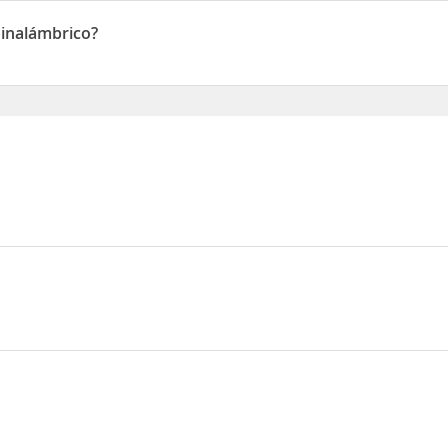
nr 7 El Pozo de los Frailes
 inalámbrico?
alámbrico