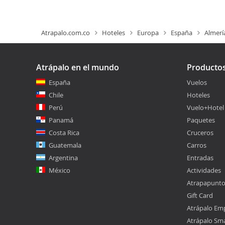
Atrapalo.com.co
Hoteles
Europa
España
Almerí
Atrápalo en el mundo
Producto
España
Vuelos
Chile
Hoteles
Perú
Vuelo+Hotel
Panamá
Paquetes
Costa Rica
Cruceros
Guatemala
Carros
Argentina
Entradas
México
Actividades
Atrapapunt
Gift Card
Atrápalo Em
Atrápalo Sm