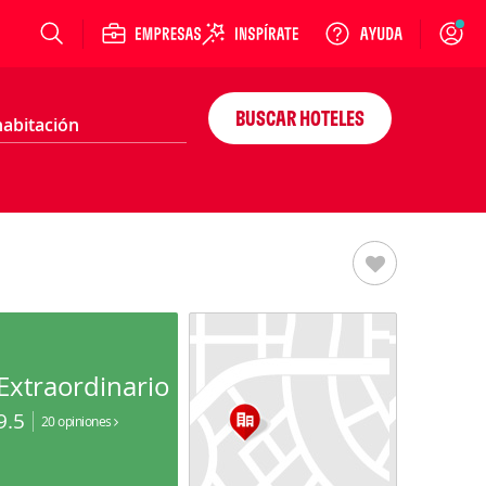
Login
BUSCAR HOTELES
Extraordinario
9.5
20 opiniones