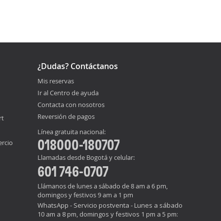
¿Dudas? Contáctanos
Mis reservas
Ir al Centro de ayuda
Contacta con nosotros
Reversión de pagos
rt
Línea gratuita nacional:
018000-180707
ercio
Llamadas desde Bogotá y celular:
601 746-0707
Llámanos de lunes a sábado de 8 am a 6 pm,
domingos y festivos 9 am a 1 pm
WhatsApp - Servicio postventa - Lunes a sábado
10 am a 8 pm, domingos y festivos 1 pm a 5 pm: