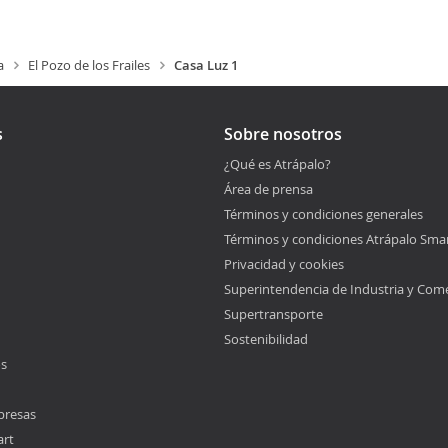
a
El Pozo de los Frailes
Casa Luz 1
s
Sobre nosotros
¿Qué es Atrápalo?
Área de prensa
Términos y condiciones generales
Términos y condiciones Atrápalo Sma
Privacidad y cookies
Superintendencia de Industria y Com
Supertransporte
Sostenibilidad
os
presas
art