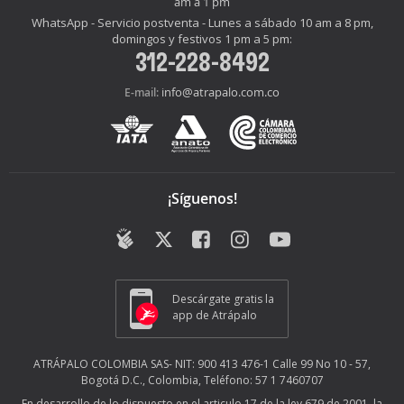
am a 1 pm
WhatsApp - Servicio postventa - Lunes a sábado 10 am a 8 pm,
domingos y festivos 1 pm a 5 pm:
312-228-8492
info@atrapalo.com.co
E-mail:
¡Síguenos!
Descárgate gratis la
app de Atrápalo
ATRÁPALO COLOMBIA SAS- NIT: 900 413 476-1 Calle 99 No 10 - 57,
Bogotá D.C., Colombia, Teléfono: 57 1 7460707
En desarrollo de lo dispuesto en el articulo 17 de la ley 679 de 2001, la