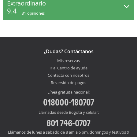
Extraordinario
9.4
31
opiniones
¿Dudas? Contáctanos
Mis reservas
Ir al Centro de ayuda
Contacta con nosotros
Reversión de pagos
Línea gratuita nacional:
018000-180707
Llamadas desde Bogotá y celular:
601 746-0707
Llámanos de lunes a sábado de 8 am a 6 pm, domingos y festivos 9