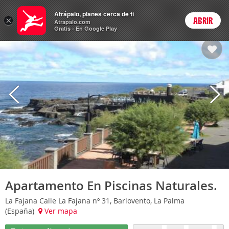
Hoteles
Atrápalo, planes cerca de ti
×
ABRIR
Login
Atrapalo.com
Gratis - En Google Play
Apartamento En Piscinas Naturales.
La Fajana Calle La Fajana nº 31, Barlovento, La Palma
(España)
Ver mapa