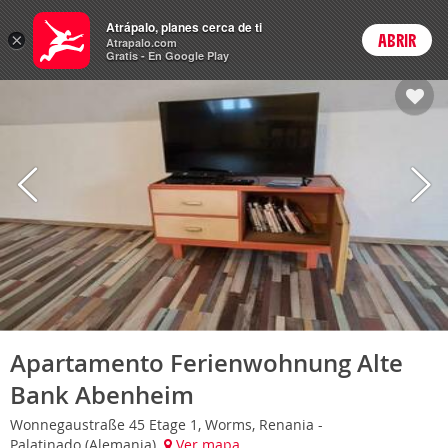
Hoteles
Atrápalo, planes cerca de ti
×
ABRIR
Login
Atrapalo.com
Gratis - En Google Play
Apartamento Ferienwohnung Alte
Bank Abenheim
Wonnegaustraße 45 Etage 1, Worms, Renania -
Palatinado (Alemania)
Ver mapa