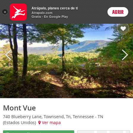
Hoteles
Atrápalo, planes cerca de ti
×
ABRIR
Login
Atrapalo.com
Gratis - En Google Play
Mont Vue
740 Blueberry Lane, Townsend, Tn, Tennessee - TN
(Estados Unidos)
Ver mapa