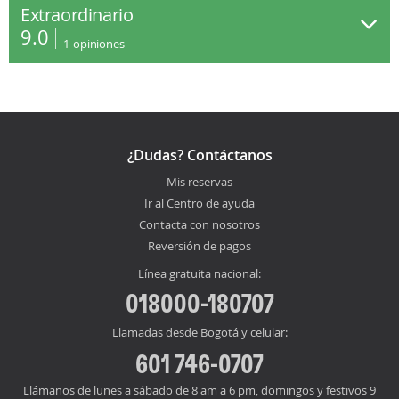
Extraordinario
9.0
1
opiniones
¿Dudas? Contáctanos
Mis reservas
Ir al Centro de ayuda
Contacta con nosotros
Reversión de pagos
Línea gratuita nacional:
018000-180707
Llamadas desde Bogotá y celular:
601 746-0707
Llámanos de lunes a sábado de 8 am a 6 pm, domingos y festivos 9