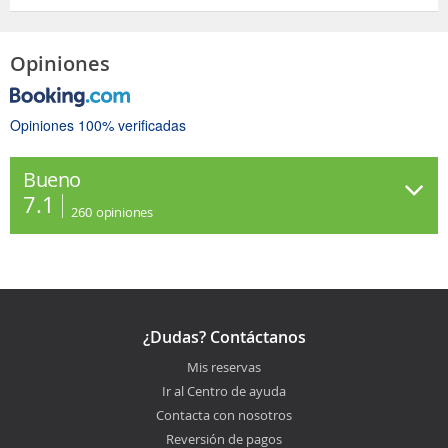
Opiniones
Opiniones 100% verificadas
Bueno
7.1
260
opiniones
¿Dudas? Contáctanos
Mis reservas
Ir al Centro de ayuda
Contacta con nosotros
Reversión de pagos