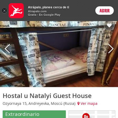
Hoteles
Atrápalo, planes cerca de ti
×
ABRIR
Login
Atrapalo.com
Gratis - En Google Play
Hostal u Natalyi Guest House
Ozyornaya 15, Andreyevka, Moscú (Rusia)
Ver mapa
Extraordinario