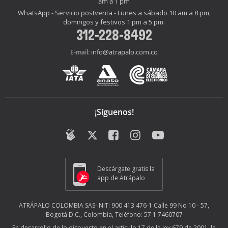
am a 1 pm
WhatsApp - Servicio postventa - Lunes a sábado 10 am a 8 pm,
domingos y festivos 1 pm a 5 pm:
312-228-8492
info@atrapalo.com.co
E-mail:
¡Síguenos!
Descárgate gratis la
app de Atrápalo
ATRÁPALO COLOMBIA SAS- NIT: 900 413 476-1 Calle 99 No 10 - 57,
Bogotá D.C., Colombia, Teléfono: 57 1 7460707
En desarrollo de lo dispuesto en el articulo 17 de la ley 679 de 2001, la