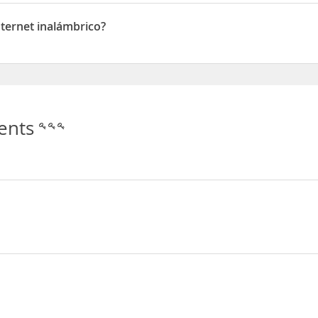
ternet inalámbrico?
net inalámbrico
ents