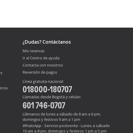
¿Dudas? Contáctanos
Mis reservas
Ir al Centro de ayuda
Contacta con nosotros
Reversión de pagos
rt
Línea gratuita nacional:
018000-180707
ercio
Llamadas desde Bogotá y celular:
601 746-0707
Llámanos de lunes a sábado de 8 am a 6 pm,
domingos y festivos 9 am a 1 pm
WhatsApp - Servicio postventa - Lunes a sábado
10 am a 8 pm, domingos y festivos 1 pm a 5 pm: