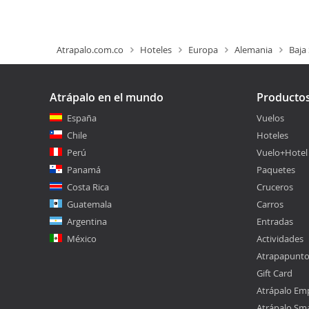
Atrapalo.com.co
Hoteles
Europa
Alemania
Baja
Atrápalo en el mundo
Producto
España
Vuelos
Chile
Hoteles
Perú
Vuelo+Hotel
Panamá
Paquetes
Costa Rica
Cruceros
Guatemala
Carros
Argentina
Entradas
México
Actividades
Atrapapunt
Gift Card
Atrápalo Em
Atrápalo Sm