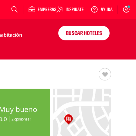
Login
BUSCAR HOTELES
Muy bueno
8.0
2 opiniones