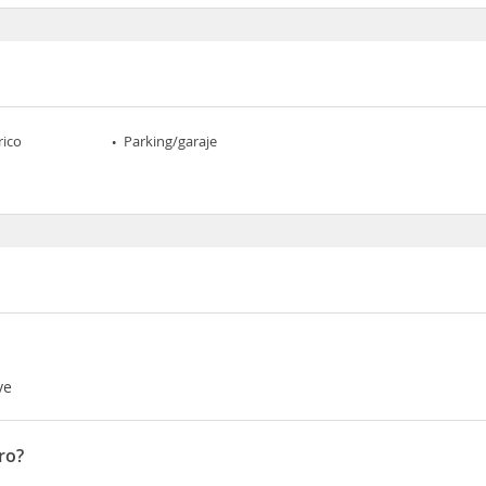
rico
Parking/garaje
ve
ro?