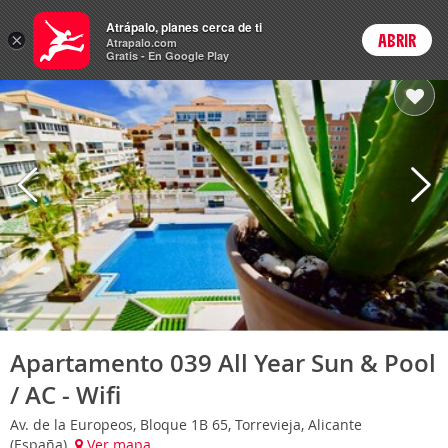
Hoteles
Atrápalo, planes cerca de ti
×
ABRIR
Login
Atrapalo.com
Gratis - En Google Play
Apartamento 039 All Year Sun & Pool
/ AC - Wifi
Av. de la Europeos, Bloque 1B 65, Torrevieja, Alicante
(España)
Ver mapa