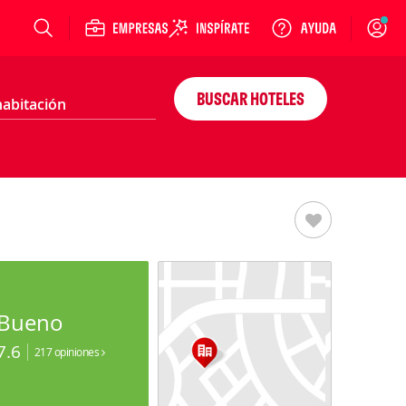
Login
BUSCAR HOTELES
Bueno
7.6
217 opiniones