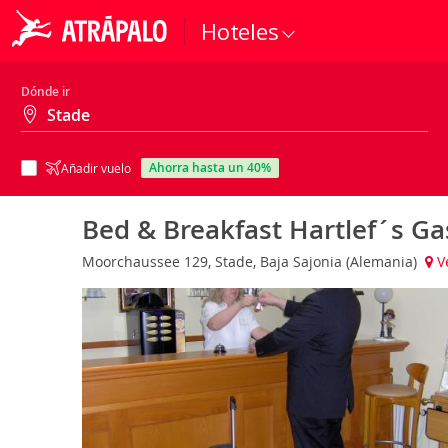
Hoteles
Dónde ir
ahorra hasta un 40%
Añadir vuelo
Bed & Breakfast Hartlef´s Ga
Moorchaussee 129, Stade, Baja Sajonia (Alemania)
V