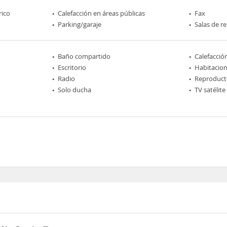
rico
Calefacción en áreas públicas
Fax
Parking/garaje
Salas de r
Baño compartido
Calefacció
Escritorio
Habitacio
Radio
Reproduct
Solo ducha
TV satélite