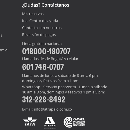
¿Dudas? Contáctanos
Mis reservas
Ir al Centro de ayuda
Contacta con nosotros
Reversión de pagos
rt
Línea gratuita nacional:
018000-180707
ercio
Llamadas desde Bogotá y celular:
601 746-0707
Llámanos de lunes a sábado de 8 am a 6 pm,
domingos y festivos 9 am a 1 pm
WhatsApp - Servicio postventa - Lunes a sábado
10 am a 8 pm, domingos y festivos 1 pm a 5 pm:
312-228-8492
info@atrapalo.com.co
E-mail: