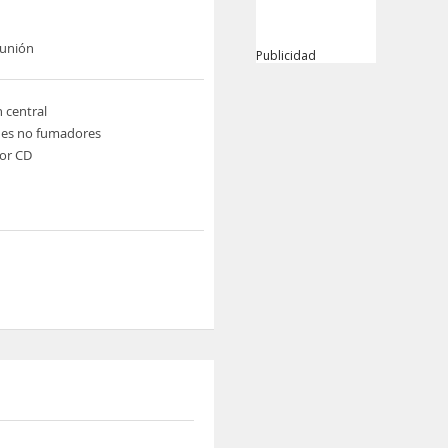
eunión
Publicidad
n central
nes no fumadores
or CD