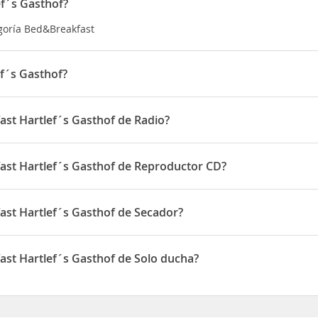
ef´s Gasthof?
egoría Bed&Breakfast
f´s Gasthof?
do en Moorchaussee 129
ast Hartlef´s Gasthof de Radio?
s Gasthof disponen de Radio
fast Hartlef´s Gasthof de Reproductor CD?
´s Gasthof disponen de Reproductor CD
ast Hartlef´s Gasthof de Secador?
s Gasthof disponen de Secador
ast Hartlef´s Gasthof de Solo ducha?
s Gasthof disponen de Solo ducha