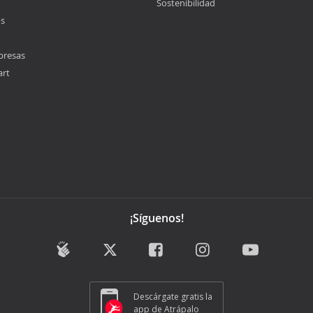
Sostenibilidad
os
presas
art
¡Síguenos!
Descárgate gratis la
app de Atrápalo