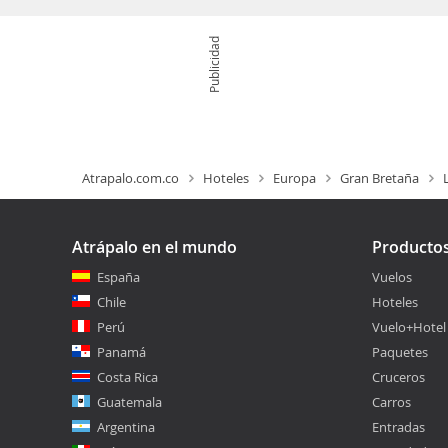
Publicidad
Atrapalo.com.co
Hoteles
Europa
Gran Bretaña
Atrápalo en el mundo
Producto
España
Vuelos
Chile
Hoteles
Perú
Vuelo+Hotel
Panamá
Paquetes
Costa Rica
Cruceros
Guatemala
Carros
Argentina
Entradas