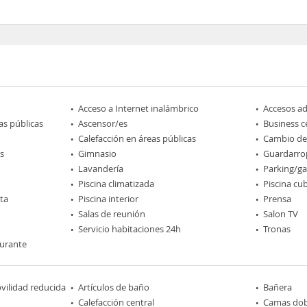
Acceso a Internet inalámbrico
Accesos a
as públicas
Ascensor/es
Business c
Calefacción en áreas públicas
Cambio d
s
Gimnasio
Guardarro
Lavandería
Parking/ga
Piscina climatizada
Piscina cub
rta
Piscina interior
Prensa
Salas de reunión
Salon TV
Servicio habitaciones 24h
Tronas
aurante
ilidad reducida
Artículos de baño
Bañera
Calefacción central
Camas dob