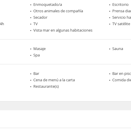
Enmoquetado/a
Escritorio
Otros animales de compañía
Prensa dia
Secador
Servicio h
24h
TV
TV satélite
Vista mar en algunas habitaciones
Masaje
Sauna
Spa
Bar
Bar en pis
Cena de menú a la carta
Comida die
Restaurante(s)