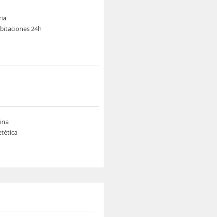
ria
abitaciones 24h
cina
tética