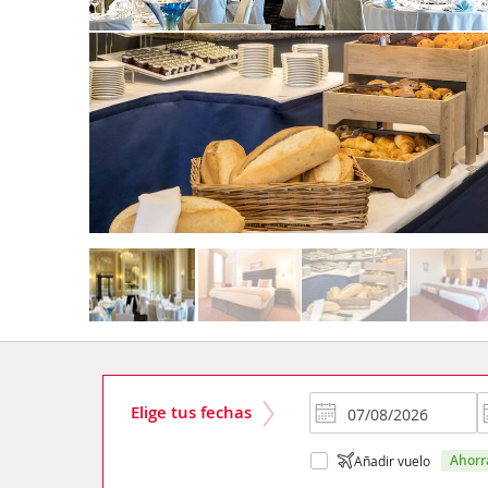
Elige tus fechas
ahor
Añadir vuelo