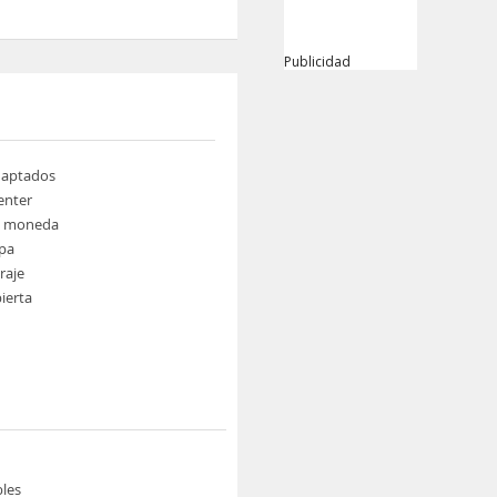
Publicidad
daptados
enter
e moneda
pa
raje
ierta
les