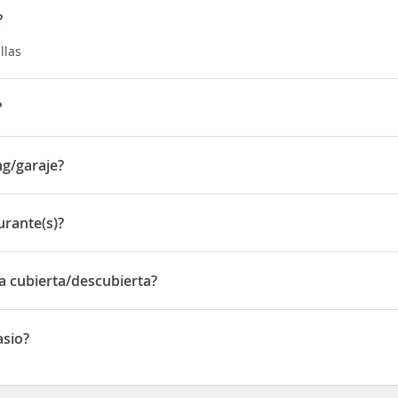
?
llas
?
Promenade - Lancashire
ng/garaje?
araje
urante(s)?
te(s)
na cubierta/descubierta?
ubierta/descubierta
asio?