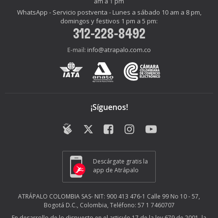
am a 1 pm
WhatsApp - Servicio postventa - Lunes a sábado 10 am a 8 pm,
domingos y festivos 1 pm a 5 pm:
312-228-8492
info@atrapalo.com.co
E-mail:
¡Síguenos!
Descárgate gratis la
app de Atrápalo
ATRÁPALO COLOMBIA SAS- NIT: 900 413 476-1 Calle 99 No 10 - 57,
Bogotá D.C., Colombia, Teléfono: 57 1 7460707
En desarrollo de lo dispuesto en el articulo 17 de la ley 679 de 2001, la