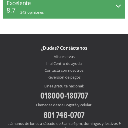
Excelente
8.7
243
opiniones
¿Dudas? Contáctanos
Mis reservas
Ir al Centro de ayuda
Contacta con nosotros
Reversión de pagos
Línea gratuita nacional:
018000-180707
Llamadas desde Bogotá y celular:
601 746-0707
Llámanos de lunes a sábado de 8 am a 6 pm, domingos y festivos 9