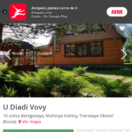
Hoteles
Atrápalo, planes cerca de ti
×
ABRIR
Login
Atrapalo.com
Gratis - En Google Play
U Diadi Vovy
10 ulitsa Beregovaya, Nizhniye Kotitsy, Tverskaya Oblast'
(Rusia)
Ver mapa