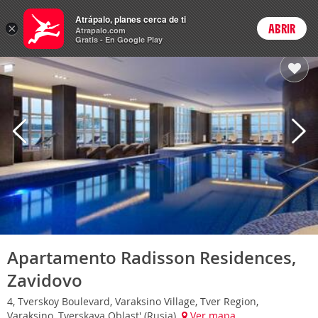
Hoteles
Atrápalo, planes cerca de ti
×
ABRIR
Login
Atrapalo.com
Gratis - En Google Play
Apartamento Radisson Residences,
Zavidovo
4, Tverskoy Boulevard, Varaksino Village, Tver Region,
Varaksino, Tverskaya Oblast' (Rusia)
Ver mapa