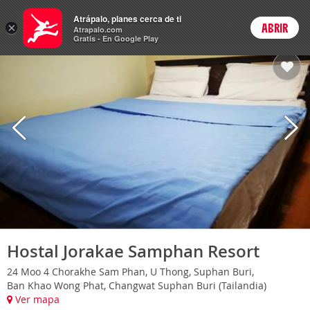
Hoteles
Atrápalo, planes cerca de ti
×
ABRIR
Login
Atrapalo.com
Gratis - En Google Play
Hostal Jorakae Samphan Resort
24 Moo 4 Chorakhe Sam Phan, U Thong, Suphan Buri,
Ban Khao Wong Phat, Changwat Suphan Buri (Tailandia)
Ver mapa