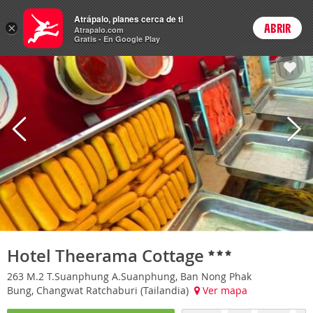
Hoteles
Atrápalo, planes cerca de ti
×
ABRIR
Login
Atrapalo.com
Gratis - En Google Play
Hotel Theerama Cottage
263 M.2 T.Suanphung A.Suanphung, Ban Nong Phak
Bung, Changwat Ratchaburi (Tailandia)
Ver mapa