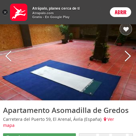
Hoteles
Atrápalo, planes cerca de ti
×
ABRIR
Login
Atrapalo.com
Gratis - En Google Play
Apartamento Asomadilla de Gredos
Carretera del Puerto 59, El Arenal, Ávila (España)
Ver
mapa