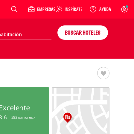
Login
BUSCAR HOTELES
Excelente
8.6
283 opiniones