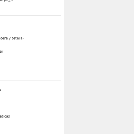
etera y tetera)
ar
n
áticas