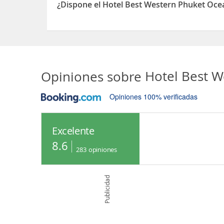
¿Dispone el Hotel Best Western Phuket Oce
Sí, el Hotel Best Western Phuket Ocean Resort d
Opiniones sobre
Hotel Best 
Opiniones 100% verificadas
Excelente
8.6
283
opiniones
Publicidad