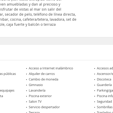
bien amuebladas y dan al precioso y
frutar de vistas al mar sin salir del
, secador de pelo, teléfono de línea directa,
nibar, cocina, cafetera/tetera, lavadora, set de
e, caja fuerte y balcón o terraza
Acceso a Internet inalámbrico
Accesos a
as públicas
Alquiler de carros
Ascensor/
Cambio de moneda
Discoteca
Gimnasio
Guardería
 equipajes
Lavandería
Parking/ga
rta
Piscina exterior
Piscina infa
Salon TV
Seguridad 
Servicio despertador
Sombrillas
Terraza
Traslados 