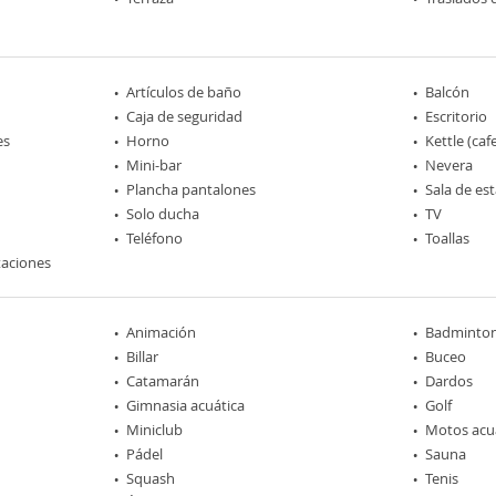
Artículos de baño
Balcón
Caja de seguridad
Escritorio
es
Horno
Kettle (caf
Mini-bar
Nevera
Plancha pantalones
Sala de est
Solo ducha
TV
Teléfono
Toallas
taciones
Animación
Badminto
Billar
Buceo
Catamarán
Dardos
Gimnasia acuática
Golf
Miniclub
Motos acu
Pádel
Sauna
Squash
Tenis