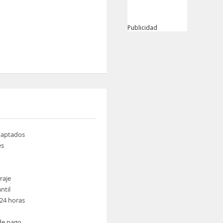
Publicidad
daptados
es
raje
ntil
24 horas
de pago