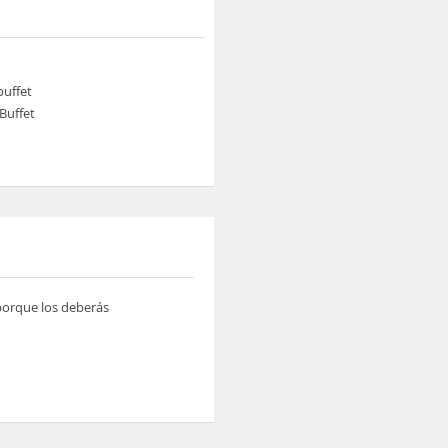
buffet
Buffet
 porque los deberás