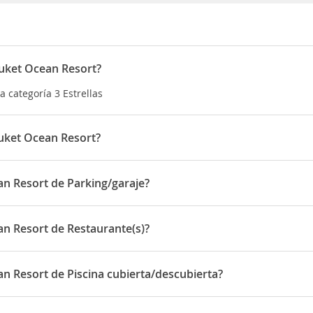
huket Ocean Resort?
a categoría 3 Estrellas
uket Ocean Resort?
á situado en PATAK ROAD, KARON BEACH , MUANG 562
n Resort de Parking/garaje?
spone de Parking/garaje
n Resort de Restaurante(s)?
spone de Restaurante(s)
n Resort de Piscina cubierta/descubierta?
spone de Piscina cubierta/descubierta