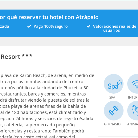
or qué reservar tu hotel con Atrápalo
izada
Pago 100% seguro
Valoraciones reales de
usuarios
 Resort
la playa de Karon Beach, de arena, en medio de
ntra a pocos minutos andando del centro
autobús público a la ciudad de Phuket, a 30
restaurantes, bares y comercios, mientras
SPA
INTER
rá disfrutar viendo la puesta de sol tras la
ciosa playa de arenas finas de la bahía de
l de 180 habitaciones, está climatizado y
pción 24 horas y servicios de registro/salida
sor, cafetería, supermercado pequeño,
GIMNASIO
ANIMA
conferencias y restaurante También podrá
dería (con coste extra), así como del