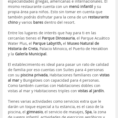
especialidades griegas, americanas e internacionales. El
mismo restaurante cuenta con un
menú infantil
y su
propia área para niños. Esto sin tomar en cuenta que
también podrás disfrutar para la cena de un
restaurante
chino
y varios
bares
dentro del resort.
Entre los lugares de interés que hay para ti en las
cercanías tienes el
Parque Dinosauria
, el Parque Acuático
Water Plus, el
Parque Labyrith,
el
Museo Natural de
Historia de Creta
, Palacio Minoico, el Puerto de Heraklion
y la
Galería Municipal
.
El establecimiento es ideal para pasar un rato de calidad
de familia por eso cuentas con Suites para 4 personas
con su
piscina privada
, Habitaciones familiares con
vistas
al mar
y Bungalows con capacidad para 4 personas.
Como también cuentas con Habitaciones dobles con
vistas al mar y Habitaciones triples con
vistas al jardín
.
Tienes varias actividades como servicios extra que le
darán un toque especial a tu estancia, es el caso de la
piscina, el
gimnasio
, el servicio de masajes,
Spa
, la zona
de juegos infantil, actividades de ejercicios aeróbicos y