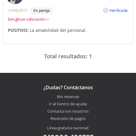
Opinión
Verificada
13/09/2015
En pareja
Desglose valoración
POSITIVO:
La amabilidad del personal.
Total resultados:
1
¿Dudas? Contáctanos
Mis reservas
Ir al Centro de ayuda
Contacta con nosotros
Reversión de pagos
Línea gratuita nacional: