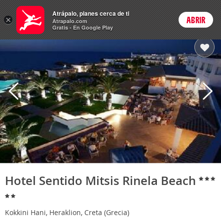
Hoteles
Atrápalo, planes cerca de ti
×
ABRIR
Login
Atrapalo.com
Gratis - En Google Play
Hotel Sentido Mitsis Rinela Beach
Kokkini Hani, Heraklion, Creta (Grecia)