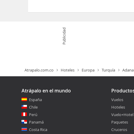
Sí, el Hotel Surmeli Cukurova dispone de 24 hora
Publicidad
Atrapalo.com.co
Hoteles
Europa
Turquía
Adana
Atrápalo en el mundo
Producto
España
Vuelos
Chile
Hoteles
Perú
Vuelo+Hotel
Panamá
Paquetes
Costa Rica
Cruceros