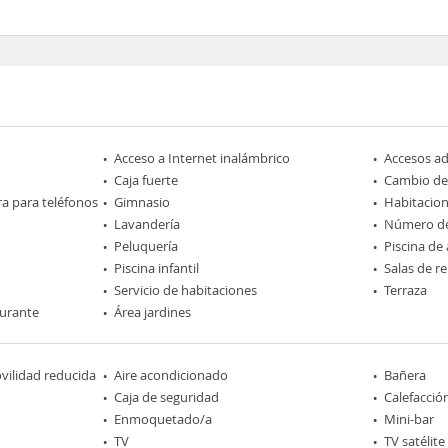
Acceso a Internet inalámbrico
Accesos a
Caja fuerte
Cambio d
ra para teléfonos
Gimnasio
Habitacio
Lavandería
Número de
Peluquería
Piscina de
Piscina infantil
Salas de r
Servicio de habitaciones
Terraza
aurante
Área jardines
ilidad reducida
Aire acondicionado
Bañera
Caja de seguridad
Calefacció
Enmoquetado/a
Mini-bar
TV
TV satélite