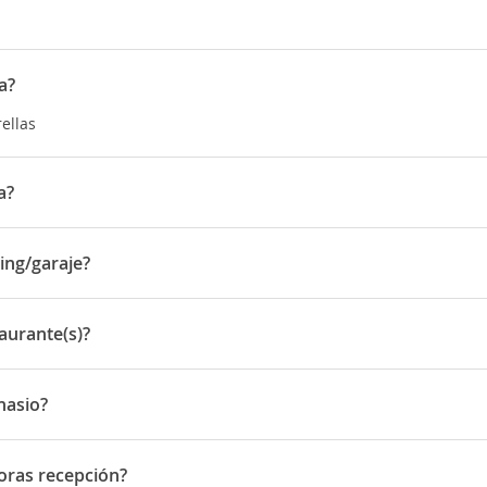
a?
rellas
a?
 Caddesi Kurukopru
ing/garaje?
garaje
aurante(s)?
nte(s)
nasio?
o
oras recepción?