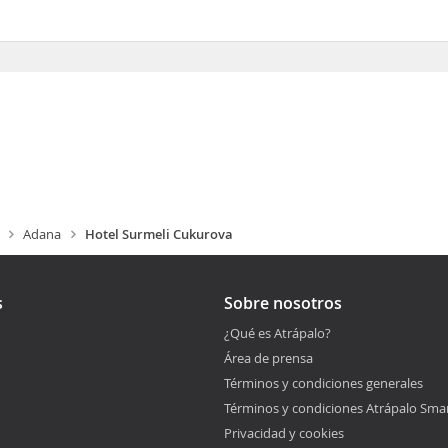
s recepción
Adana
Hotel Surmeli Cukurova
s
Sobre nosotros
¿Qué es Atrápalo?
Área de prensa
Términos y condiciones generales
Términos y condiciones Atrápalo Sma
Privacidad y cookies