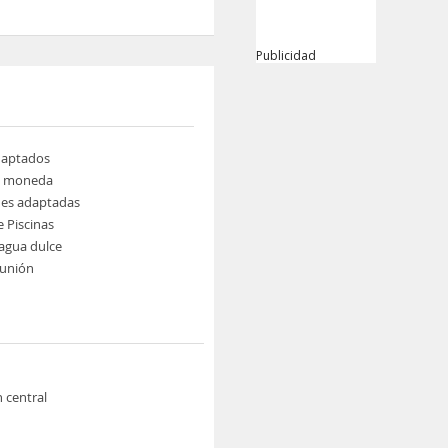
Publicidad
daptados
e moneda
nes adaptadas
 Piscinas
 agua dulce
eunión
n central