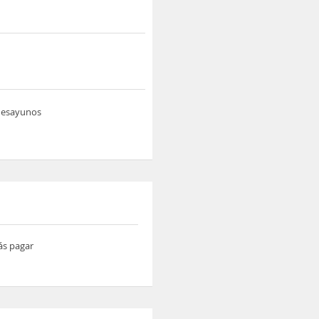
 desayunos
ás pagar