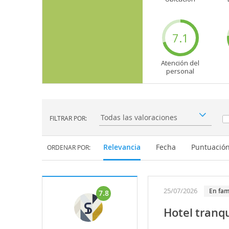
7.1
Atención del
personal
FILTRAR POR:
Filtrar por:
Relevancia
Fecha
Puntuació
ORDENAR POR:
25/07/2026
En fam
7.8
Hotel tranqu