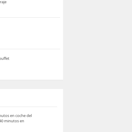
raje
buffet
inutos en coche del
 40 minutos en