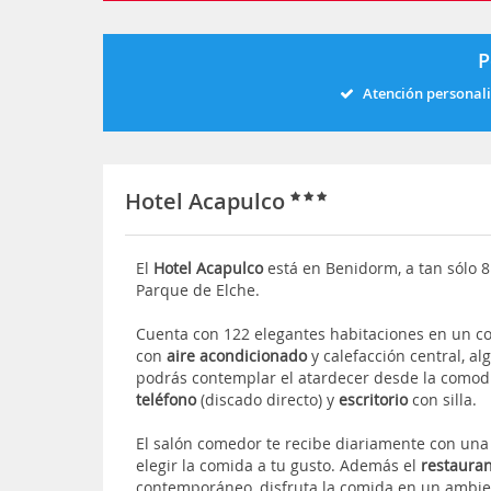
P
Atención personal
Hotel Acapulco
El
Hotel Acapulco
está en Benidorm, a tan sólo 8
Parque de Elche.
Cuenta con 122 elegantes habitaciones en un c
con
aire acondicionado
y calefacción central, a
podrás contemplar el atardecer desde la comod
teléfono
(discado directo) y
escritorio
con silla.
El salón comedor te recibe diariamente con una 
elegir la comida a tu gusto. Además el
restaura
contemporáneo, disfruta la comida en un ambie