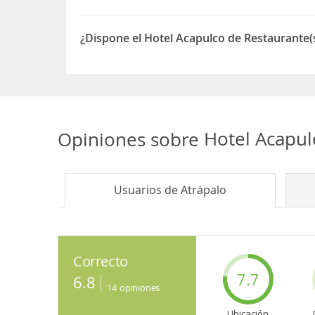
Sí, el Hotel Acapulco dispone de Parking/garaje
¿Dispone el Hotel Acapulco de Restaurante(
Sí, el Hotel Acapulco dispone de Restaurante(s)
Opiniones sobre
Hotel Acapu
Usuarios de
Atrápalo
Correcto
7.7
6.8
14
opiniones
Ubicación