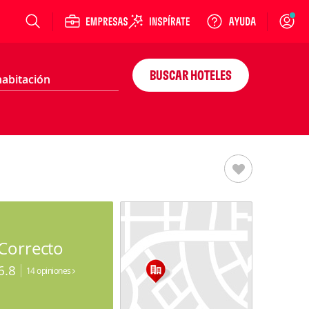
Login
BUSCAR HOTELES
Correcto
6.8
14 opiniones