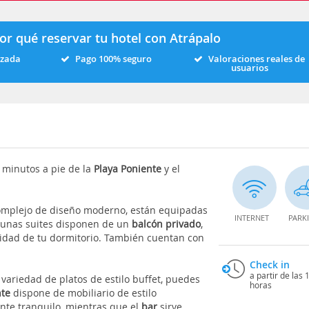
or qué reservar tu hotel con Atrápalo
izada
Pago 100% seguro
Valoraciones reales de
usuarios
 minutos a pie de la
Playa Poniente
y el
omplejo de diseño moderno, están equipadas
INTERNET
PARK
lgunas suites disponen de un
balcón privado
,
idad de tu dormitorio. También cuentan con
Check in
a partir de las 
variedad de platos de estilo buffet, puedes
horas
nte
dispone de mobiliario de estilo
nte tranquilo, mientras que el
bar
sirve