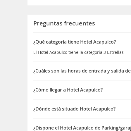
Preguntas frecuentes
¿Qué categoría tiene Hotel Acapulco?
El Hotel Acapulco tiene la categoría 3 Estrellas
¿Cuáles son las horas de entrada y salida d
La entrada a Hotel Acapulco es a partir de las 14:
¿Cómo llegar a Hotel Acapulco?
Está a sólo 2 Km del
Club Náutico de Benidorm
, 
Marino Mundomar
. El casino está a 6 Km del hos
¿Dónde está situado Hotel Acapulco?
El Hotel Acapulco está situado en Ricardo Bayona
¿Dispone el Hotel Acapulco de Parking/gara