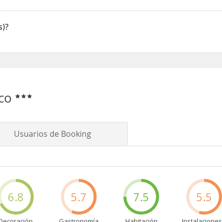
s)?
lco
Usuarios de Booking
6.8
5.7
7.5
5.5
Decoración
Gastronomía
Habitación
Instalaciones