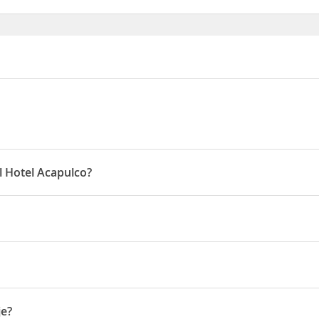
el Hotel Acapulco?
00 horas y la salida hasta las 12:00 horas
a 10 minutos en coche del Parque de L'Aigüera y a 17 minutos en c
pedaje y el
Aeropuerto de Alicante-Elche
está a 40 minutos en coch
 7
je?