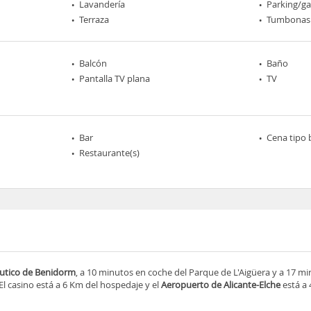
Lavandería
Parking/ga
Terraza
Tumbonas
Balcón
Baño
Pantalla TV plana
TV
Bar
Cena tipo 
Restaurante(s)
utico de Benidorm
, a 10 minutos en coche del Parque de L'Aigüera y a 17 m
 El casino está a 6 Km del hospedaje y el
Aeropuerto de Alicante-Elche
está a