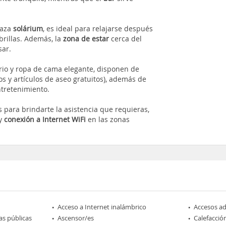
raza
solárium
, es ideal para relajarse después
rillas. Además, la
zona de estar
cerca del
sar.
rio y ropa de cama elegante, disponen de
s y artículos de aseo gratuitos), además de
ntretenimiento.
 para brindarte la asistencia que requieras,
 y
conexión a Internet WiFi
en las zonas
Acceso a Internet inalámbrico
Accesos a
as públicas
Ascensor/es
Calefacció