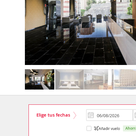
Elige tus fechas
ahor
Añadir vuelo