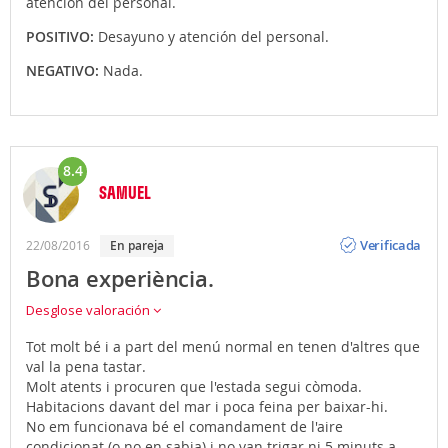
atención del personal.
POSITIVO:
Desayuno y atención del personal.
NEGATIVO:
Nada.
8.4
SAMUEL
Opinión
Verificada
22/08/2016
En pareja
Bona experiència.
Desglose valoración
Tot molt bé i a part del menú normal en tenen d'altres que
val la pena tastar.
Molt atents i procuren que l'estada segui còmoda.
Habitacions davant del mar i poca feina per baixar-hi.
No em funcionava bé el comandament de l'aire
condicionat (o no en sabia) i no van trigar ni 5 minuts a