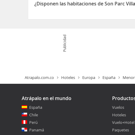
¿Disponen las habitaciones de Son Parc Villa
Sí, las habitaciones del Son Parc Villa Sleeps 7 Po
Publicidad
Atrapalo.com.co
Hoteles
Europa
España
Menor
Atrápalo en el mundo
Producto
España
Vuelos
Chile
Hoteles
Perú
Vuelo+Hotel
Panamá
Paquetes