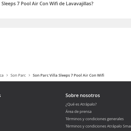
 Sleeps 7 Pool Air Con Wifi de Lavavajillas?
ol Air Con Wifi disponen de Lavavajillas
ca
Son Parc
Son Parc Villa Sleeps 7 Pool Air Con Wifi
s
Sobre nosotros
¿Qué es Atrápalo?
Área de prensa
Términos y condiciones generales
Términos y condiciones Atrápalo Sma