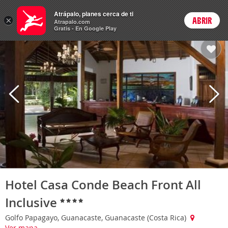
Hoteles
Atrápalo, planes cerca de ti
×
ABRIR
Login
Atrapalo.com
Gratis - En Google Play
Hotel Casa Conde Beach Front All
Inclusive
Golfo Papagayo, Guanacaste, Guanacaste (Costa Rica)
Ver mapa