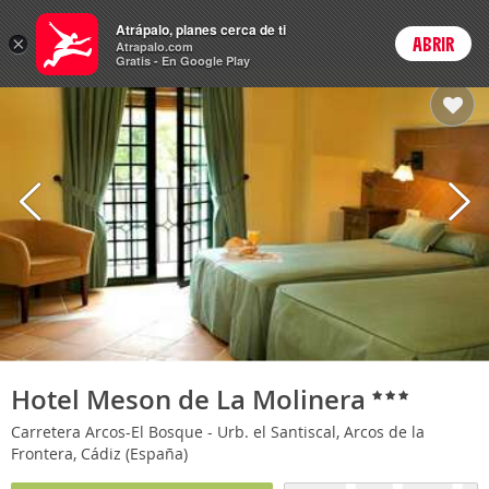
Hoteles
Atrápalo, planes cerca de ti
×
ABRIR
Login
Atrapalo.com
Gratis - En Google Play
Hotel Meson de La Molinera
Carretera Arcos-El Bosque - Urb. el Santiscal, Arcos de la
Frontera, Cádiz (España)