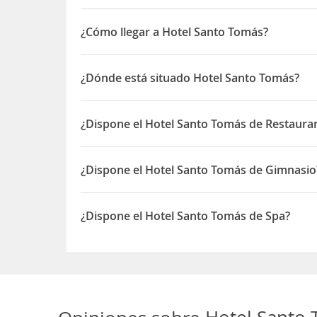
¿Cómo llegar a Hotel Santo Tomás?
El hotel se encuentra en primera línea de
playa
y
¿Dónde está situado Hotel Santo Tomás?
A unos 50m se encuentran paradas de transporte p
El Hotel Santo Tomás está situado en Urb. Playa 
¿Dispone el Hotel Santo Tomás de Restauran
Sí, el Hotel Santo Tomás dispone de Restaurante(s
¿Dispone el Hotel Santo Tomás de Gimnasio
Sí, el Hotel Santo Tomás dispone de Gimnasio
¿Dispone el Hotel Santo Tomás de Spa?
Sí, el Hotel Santo Tomás dispone de Spa