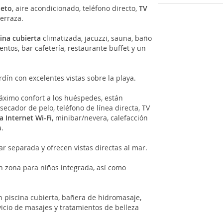
leto
, aire acondicionado, teléfono directo,
TV
terraza.
cina cubierta
climatizada, jacuzzi, sauna, baño
ntos, bar cafetería, restaurante buffet y un
ardín con excelentes vistas sobre la playa.
áximo confort a los huéspedes, están
secador de pelo, teléfono de línea directa, TV
a Internet Wi-Fi
, minibar/nevera, calefacción
a.
r separada y ofrecen vistas directas al mar.
 zona para niños integrada, así como
 piscina cubierta, bañera de hidromasaje,
icio de masajes y tratamientos de belleza