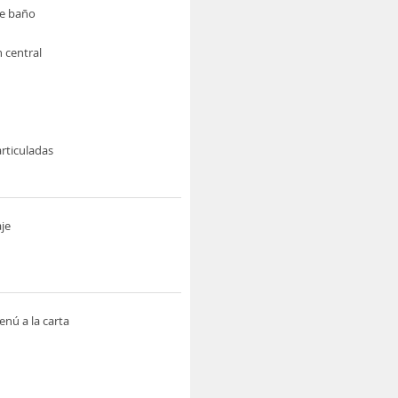
de baño
n central
rticuladas
je
nú a la carta