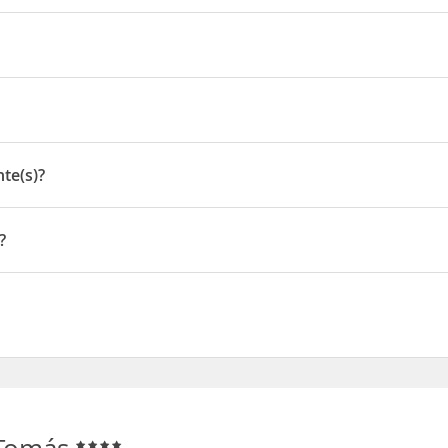
 sólo unos cuantos pasos lo separan de la arena.
úblico, a las que se llega fácilmente a pie.
Santo Tomás, H2 - 07749
te(s)?
)
?