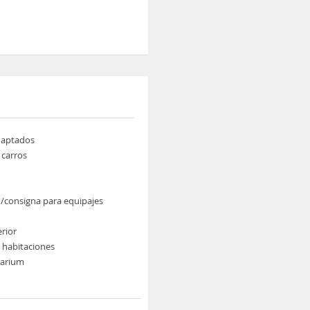
daptados
 carros
/consigna para equipajes
erior
e habitaciones
larium