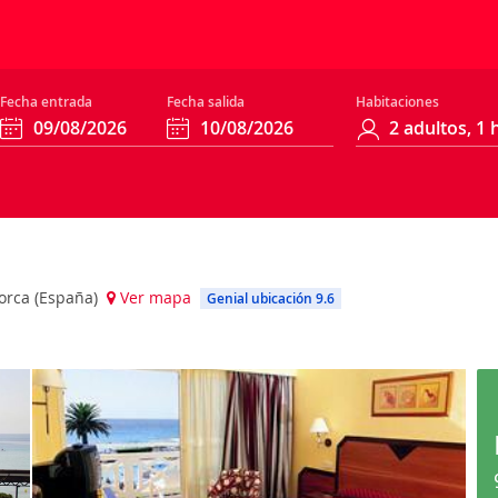
Fecha entrada
Fecha salida
Habitaciones
norca (España)
Ver mapa
Genial ubicación 9.6