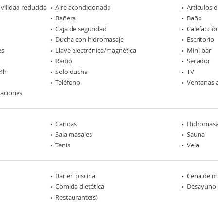
ilidad reducida
Aire acondicionado
Artículos 
Bañera
Baño
Caja de seguridad
Calefacció
Ducha con hidromasaje
Escritorio
es
Llave electrónica/magnética
Mini-bar
Radio
Secador
24h
Solo ducha
TV
Teléfono
Ventanas a
taciones
Canoas
Hidromasa
Sala masajes
Sauna
Tenis
Vela
Bar en piscina
Cena de me
Comida dietética
Desayuno
Restaurante(s)