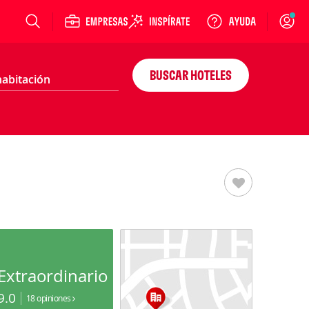
Login
BUSCAR HOTELES
Extraordinario
9.0
18 opiniones