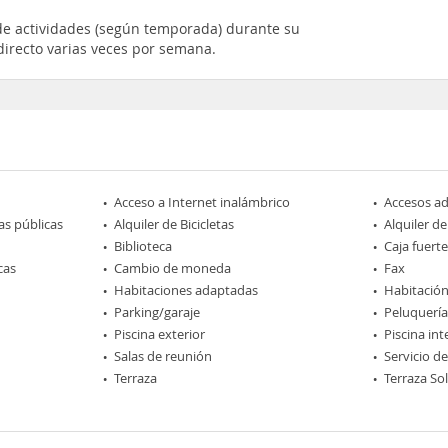
e actividades (según temporada) durante su
directo varias veces por semana.
Acceso a Internet inalámbrico
Accesos a
as públicas
Alquiler de Bicicletas
Alquiler de
Biblioteca
Caja fuerte
cas
Cambio de moneda
Fax
Habitaciones adaptadas
Habitación
Parking/garaje
Peluquería
Piscina exterior
Piscina int
Salas de reunión
Servicio d
Terraza
Terraza So