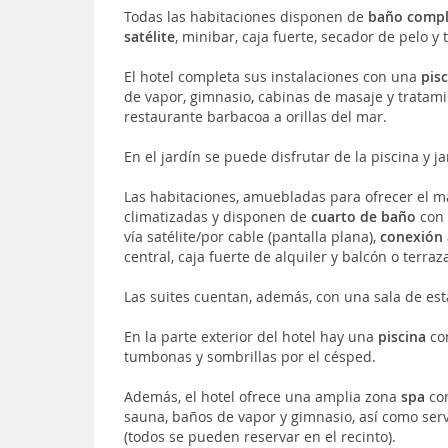
Todas las habitaciones disponen de
baño comp
satélite
, minibar, caja fuerte, secador de pelo y 
El hotel completa sus instalaciones con una
pis
de vapor, gimnasio, cabinas de masaje y tratamie
restaurante barbacoa a orillas del mar.
En el jardín se puede disfrutar de la piscina y j
Las habitaciones, amuebladas para ofrecer el m
climatizadas y disponen de
cuarto de baño
con 
vía satélite/por cable (pantalla plana),
conexión 
central, caja fuerte de alquiler y balcón o terraz
Las suites cuentan, además, con una sala de esta
En la parte exterior del hotel hay una
piscina
con
tumbonas y sombrillas por el césped.
Además, el hotel ofrece una amplia zona
spa
con
sauna, baños de vapor y gimnasio, así como serv
(todos se pueden reservar en el recinto).