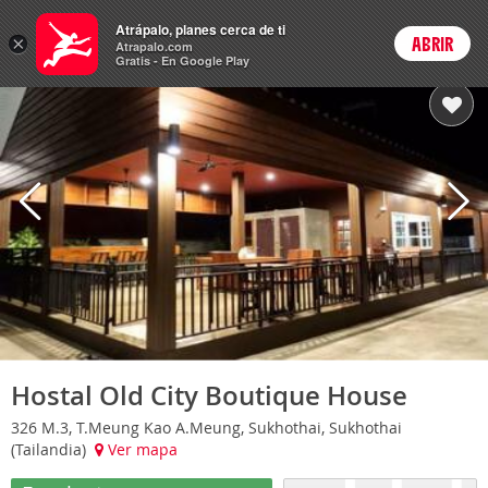
Hoteles
Atrápalo, planes cerca de ti
×
ABRIR
Login
Atrapalo.com
Gratis - En Google Play
Hostal Old City Boutique House
326 M.3, T.Meung Kao A.Meung, Sukhothai, Sukhothai
(Tailandia)
Ver mapa