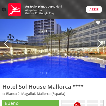
Hoteles
Atrápalo, planes cerca de ti
×
ABRIR
Login
Atrapalo.com
Gratis - En Google Play
Hotel Sol House Mallorca
c/ Blanca 2, Magalluf, Mallorca (España)
Bueno